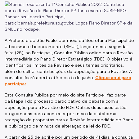
SP Urbanismo
Aprovação de Projetos
Portal de Licenciamento
A Prefeitura de São Paulo, por meio da Secretaria Municipal de
Aprova Rápido
Urbanismo e Licenciamento (SMUL), lançou, nesta segunda-
feira (25), no Participe+, Consulta Pública online para a Revisão
Requalifica Rápido
Intermediária do Plano Diretor Estratégico (PDE). O objetivo é
identificar os limites da Revisão e seus temas prioritários,
Controle do uso
além de colher contribuições da população para a Revisão. A
consulta ficará aberta até o dia 5 de junho.
Clique aqui para
Certificado de Acessibilidade
participar
.
Segurança de uso das Edificações
Esta Consulta Pública por meio do site Participe+ faz parte
da Etapa 1 do processo participativo de debate com a
Estação Rádio-Base
população para a Revisão do PDE. Outras duas fases estão
programadas para acontecer por meio da plataforma:
Elevadores
recepção de propostas para a Revisão Intermediária do Plano
e publicação de minuta de alteração da lei do PDE.
Locais de Reunião e Eventos
A partir de 25 de abril e por um período de 41 dias, a consulta