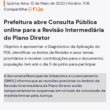
Quinta-feira, 12 de Maio de 2022 | Horário: 11:16
Planos Regionais
Compartilhe:
Demais Leis e Decretos
Prefeitura abre Consulta Pública
Urbanismo
online para a Revisão Intermediária
do Plano Diretor
Outorga Onerosa
Objetivo é apresentar o Diagnóstico da Aplicação do
Transferência do Direito de Construir - TDC
PDE, identificar os limites da Revisão e seus temas
Função Social
prioritários e receber contribuições para o documento;
população tem até o dia 5 de junho para participar
Mapas e Dados Urbanos
Uso do Solo
A Secretaria Municipal de Urbanismo e Licenciamento
(SMUL) informa que as reuniões previstas no âmbito da
Cidade Limpa
Revisão Intermediária do Plano Diretor estão
temporariamente suspensas em virtude de concessão de
Projetos Urbanos
medida liminar pela Justiça.
Gestão Urbana