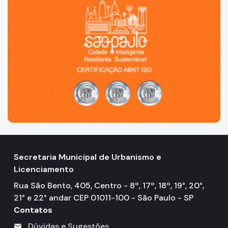
Secretaria Municipal de Urbanismo e
Licenciamento
Rua São Bento, 405, Centro - 8º, 17º, 18º, 19°, 20°,
21° e 22° andar CEP 01011-100 - São Paulo - SP
Contatos
Dúvidas e Sugestões
mail