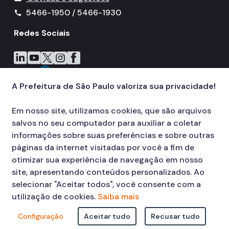
5466-1950 / 5466-1930
call
Redes Sociais
Icone do LinkedIn
Icone do YouTube
Icone do X
Icone do Instagram
Icone do Facebook
A Prefeitura de São Paulo valoriza sua privacidade!
Em nosso site, utilizamos cookies, que são arquivos
salvos no seu computador para auxiliar a coletar
informações sobre suas preferências e sobre outras
páginas da internet visitadas por você a fim de
otimizar sua experiência de navegação em nosso
site, apresentando conteúdos personalizados. Ao
selecionar "Aceitar todos", você consente com a
utilização de cookies.
Saiba mais
Configuração
Aceitar tudo
Recusar tudo
© COPYRIGHT 2026,
Prefeitura Municipal de São Paulo Viaduto do Cha,
15 - Centro - CEP: 01002-020