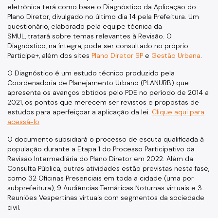
Cadastro da Edificação
eletrônica terá como base o Diagnóstico da Aplicação do
Plano Diretor, divulgado no último dia 14 pela Prefeitura. Um
CEDI - Cadastro de Edificações
questionário, elaborado pela equipe técnica da
SMUL, tratará sobre temas relevantes à Revisão. O
Ficha Técnica
Diagnóstico, na íntegra, pode ser consultado no próprio
Participe+, além dos sites
Plano Diretor SP
e
Gestão Urbana
.
Denom. de Logradouros
O Diagnóstico é um estudo técnico produzido pela
Mais Serviços
Coordenadoria de Planejamento Urbano (PLANURB) que
apresenta os avanços obtidos pelo PDE no período de 2014 a
Relatórios de Aprovação
2021, os pontos que merecem ser revistos e propostas de
estudos para aperfeiçoar a aplicação da lei.
Clique aqui para
Notícias
acessá-lo
Imprensa
O documento subsidiará o processo de escuta qualificada à
população durante a Etapa 1 do Processo Participativo da
Revisão Intermediária do Plano Diretor em 2022. Além da
Consulta Pública, outras atividades estão previstas nesta fase,
como 32 Oficinas Presenciais em toda a cidade (uma por
subprefeitura), 9 Audiências Temáticas Noturnas virtuais e 3
Reuniões Vespertinas virtuais com segmentos da sociedade
civil.