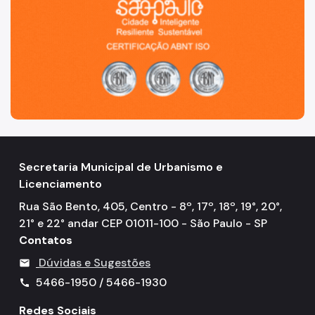
Aprovação de Projetos
Portal de Licenciamento
Aprova Rápido
Requalifica Rápido
Controle do uso
Secretaria Municipal de Urbanismo e
Certificado de Acessibilidade
Licenciamento
Segurança de uso das Edificações
Rua São Bento, 405, Centro - 8º, 17º, 18º, 19°, 20°,
21° e 22° andar CEP 01011-100 - São Paulo - SP
Estação Rádio-Base
Contatos
Elevadores
Dúvidas e Sugestões
mail
Locais de Reunião e Eventos
5466-1950 / 5466-1930
call
Cadastro da Edificação
Redes Sociais