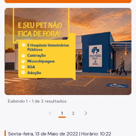
Acesso à Informação
Imagem de um cachorro caramelo e uma gata rajada, olha
Participação Social
Quadro de Serviços
Acesso à Proteção de Dados Pessoais
A Secretaria
Organização
Agenda da Secretária e Chefe de Gabinete
Legislação
Exibindo 1 - 1 de 2 resultados.
Plano Diretor Estratégico
1
2
Zoneamento e uso do Solo
Código de Obras
Sexta-feira, 13 de Maio de 2022 | Horário: 10:22