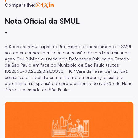
Planos Regionais
Compartilhe:
Demais Leis e Decretos
Nota Oficial da SMUL
Urbanismo
-
Outorga Onerosa
A Secretaria Municipal de Urbanismo e Licenciamento – SMUL,
ao tomar conhecimento da concessão de medida liminar na
Transferência do Direito de Construir - TDC
Ação Civil Pública ajuizada pela Defensoria Pública do Estado
de São Paulo em face do Município de São Paulo (autos
Função Social
1022650-93.2022.8.26.0053 – 16ª Vara da Fazenda Pública),
Mapas e Dados Urbanos
comunica o imediato cumprimento da ordem judicial que
determina a suspensão do procedimento de revisão do Plano
Uso do Solo
Diretor na cidade de São Paulo.
Cidade Limpa
São Paulo, cidade inteligente, resiliente e sustentável
Projetos Urbanos
Gestão Urbana
SP Urbanismo