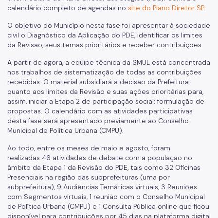
calendário completo de agendas no
site do Plano Diretor SP
.
SP Urbanismo
O objetivo do Município nesta fase foi apresentar à sociedade
Aprovação de Projetos
civil o Diagnóstico da Aplicação do PDE, identificar os limites
da Revisão, seus temas prioritários e receber contribuições.
Portal de Licenciamento
A partir de agora, a equipe técnica da SMUL está concentrada
Aprova Rápido
nos trabalhos de sistematização de todas as contribuições
recebidas. O material subsidiará a decisão da Prefeitura
Requalifica Rápido
quanto aos limites da Revisão e suas ações prioritárias para,
assim, iniciar a Etapa 2 de participação social: formulação de
Controle do uso
propostas. O calendário com as atividades participativas
desta fase será apresentado previamente ao Conselho
Certificado de Acessibilidade
Municipal de Política Urbana (CMPU).
Segurança de uso das Edificações
Ao todo, entre os meses de maio e agosto, foram
realizadas 46 atividades de debate com a população no
Estação Rádio-Base
âmbito da Etapa 1 da Revisão do PDE, tais como 32 Oficinas
Presenciais na região das subprefeituras (uma por
Elevadores
subprefeitura), 9 Audiências Temáticas virtuais, 3 Reuniões
com Segmentos virtuais, 1 reunião com o Conselho Municipal
Locais de Reunião e Eventos
de Política Urbana (CMPU) e 1 Consulta Pública online que ficou
disponível para contribuições por 45 dias na plataforma digital