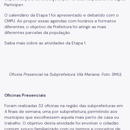
Cadastro da Edificação
Participe+.
CEDI - Cadastro de Edificações
O calendário da Etapa 1 foi apresentado e debatido com o
CMPU. Ao propor essas agendas com horários e formatos
Ficha Técnica
diferentes, o objetivo da Prefeitura foi atingir as mais
diferentes parcelas da população.
Denom. de Logradouros
Saiba mais sobre as atividades da Etapa 1:
Mais Serviços
Relatórios de Aprovação
Notícias
Oficina Presencial na Subprefeitura Vila Mariana. Foto: SMUL
Imprensa
Oficinas Presenciais
Foram realizadas 32 oficinas na região das subprefeituras em
4 finais de semana, uma por subprefeitura, permitindo aos
munícipes que escolhessem aquela mais perto de casa ou
trabalho. O objetivo desta atividade foi envolver o cidadão
comum, pouco familiarizado com os termos e conceitos de