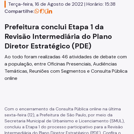
Terça-feira, 16 de Agosto de 2022 | Horário: 15:38
Planos Regionais
Compartilhe:
Demais Leis e Decretos
Prefeitura conclui Etapa 1 da
Urbanismo
Revisão Intermediária do Plano
Diretor Estratégico (PDE)
Outorga Onerosa
Ao todo foram realizadas 46 atividades de debate com
Transferência do Direito de Construir - TDC
a população, entre Oficinas Presenciais, Audiências
Função Social
Temáticas, Reuniões com Segmentos e Consulta Pública
online
Mapas e Dados Urbanos
Uso do Solo
Cidade Limpa
Com o encerramento da Consulta Pública online na última
sexta-feira (12), a Prefeitura de São Paulo, por meio da
Projetos Urbanos
Secretaria Municipal de Urbanismo e Licenciamento (SMUL),
concluiu a Etapa 1 do processo participativo para a Revisão
Gestão Urbana
Intermediária do Plano Diretor Estratégico (PDE). Confira o