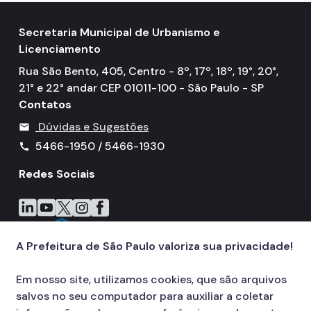
Secretaria Municipal de Urbanismo e
Licenciamento
Rua São Bento, 405, Centro - 8º, 17º, 18º, 19°, 20°,
21° e 22° andar CEP 01011-100 - São Paulo - SP
Contatos
Dúvidas e Sugestões
mail
5466-1950 / 5466-1930
call
Redes Sociais
Icone do LinkedIn
Icone do YouTube
Icone do X
Icone do Instagram
Icone do Facebook
A Prefeitura de São Paulo valoriza sua privacidade!
Em nosso site, utilizamos cookies, que são arquivos
salvos no seu computador para auxiliar a coletar