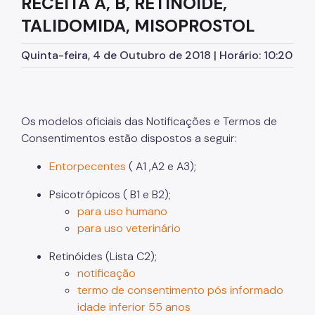
RECEITA A, B, RETINÓIDE,
Queixa Técnica de Produtos
TALIDOMIDA, MISOPROSTOL
Produtos de Interesse à Saúde
Quinta-feira, 4 de Outubro de 2018 | Horário: 10:20
Tabaco
VIGIPÓS / Notificação de Queixa Técnica
Certificação de Boas Práticas / ANVISA
Os modelos oficiais das Notificações e Termos de
Consentimentos estão dispostos a seguir:
Abertura e Encerramento de livros de Ópticas
Entorpecentes
( A1 ,A2 e A3);
Medicamentos
Psicotrópicos ( B1 e B2);
Medicamentos sujeitos a controle especial
para uso humano
para uso veterinário
Descarte de medicamentos
Retinóides (Lista C2);
Laboratório de Controle de Qualidade em Saúde
notificação
Documentos Técnicos
termo de consentimento pós informado
idade inferior 55 anos
Licença Sanitária - CMVS