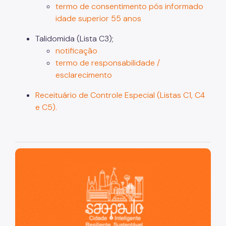
termo de consentimento pós informado
idade superior 55 anos
Guias Técnicos
Talidomida (Lista C3);
Perguntas Frequentes
notificação
termo de responsabilidade /
esclarecimento
Receituário de Controle Especial (Listas C1, C4
e C5).
São Paulo, cidade inteligente, resiliente e sustentável