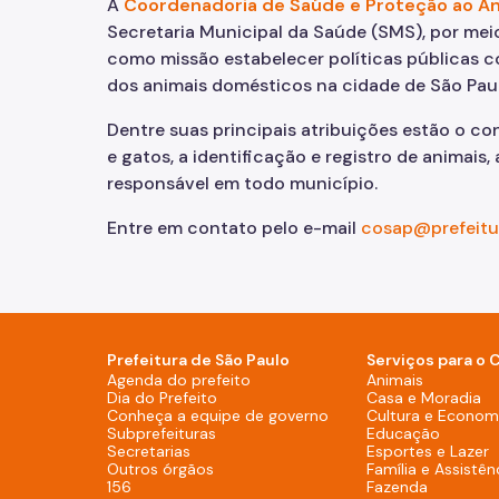
A
Coordenadoria de Saúde e Proteção ao A
Fazenda
Secretaria Municipal da Saúde (SMS), por mei
como missão estabelecer políticas públicas c
Funerários e Cemiteriais
dos animais domésticos na cidade de São Paul
Dentre suas principais atribuições estão o con
Mobilidade Urbana e Transport
e gatos, a identificação e registro de animai
responsável em todo município.
Rua e Bairro
Entre em contato pelo e-mail
cosap@prefeitur
Saúde e Bem-estar
Segurança
Trabalho
Prefeitura de São Paulo
Serviços para o 
Agenda do prefeito (Rodapé - De
Agenda do prefeito
Animais
Dia do Prefeito (Rodapé - Desktop)
Dia do Prefeito
Casa e Moradia
Conheça a equipe de g
Conheça a equipe de governo
Cultura e Economi
Subprefeituras (Rodapé - Desktop)
Subprefeituras
Educação
Secretarias (Rodapé - Desktop)
Secretarias
Esportes e Lazer
Outros órgãos (Rodapé - Desktop)
Outros órgãos
Família e Assistên
156 (Rodapé - Desktop)
156
Fazenda