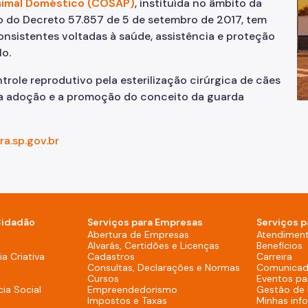
nimal Doméstico (COSAP)
, instituída no âmbito da
Impostos e Taxas
o do Decreto 57.857 de 5 de setembro de 2017, tem
onsistentes voltadas à saúde, assistência e proteção
Legislação
o.
trole reprodutivo pela esterilização cirúrgica de cães
e
Licitações e Fornecedores
s, a adoção e a promoção do conceito da guarda
Nota do Milhão
a.sp.gov.br
Oportunidades
Programas e Benefícios
Cidadão
Serviços para Empresas
Serviços p
sktop)
Abertura de Empresas
Atendimen
Alvarás, Certidões e Licenças
Benefícios
overno (Rodapé - Desktop)
a Criativa
Cadastros
Carreira
Consultas, Declarações e Normas
Comunicad
Cursos
Eventos pa
cia Social
Empreendedorismo
Gestão de
Impostos e Taxas
Minhas inf