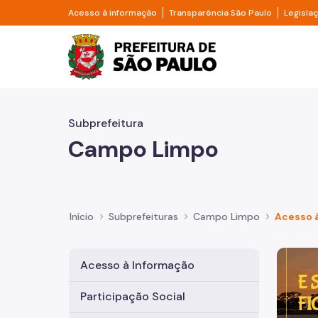
Pular para o Conteúdo principal
Divisor de acesso à informação
Divisor d
Acesso à informação
Transparência São Paulo
Legisla
Prefeitura de São Pa
Subprefeitura
Campo Limpo
Início
Subprefeituras
Campo Limpo
Acesso 
Imagem 
Acesso à Informação
Participação Social