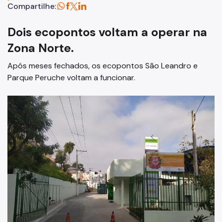
Compartilhe:
Cata-Bagulho
Dois ecopontos voltam a operar na
Programa de Metas
Zona Norte.
Dados
Após meses fechados, os ecopontos São Leandro e
Parque Peruche voltam a funcionar.