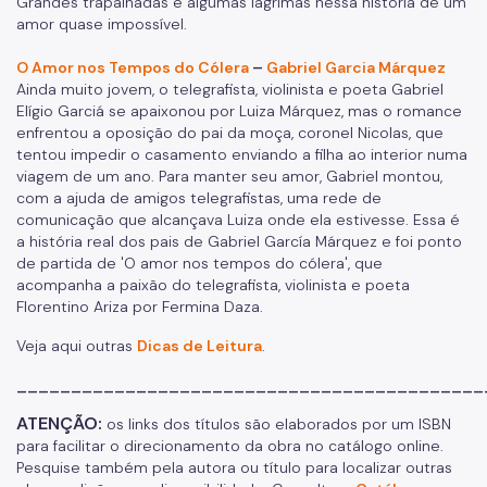
Grandes trapalhadas e algumas lágrimas nessa história de um
amor quase impossível.
O Amor nos Tempos do Cólera
–
Gabriel Garcia Márquez
Ainda muito jovem, o telegrafista, violinista e poeta Gabriel
Elígio Garciá se apaixonou por Luiza Márquez, mas o romance
enfrentou a oposição do pai da moça, coronel Nicolas, que
tentou impedir o casamento enviando a filha ao interior numa
viagem de um ano. Para manter seu amor, Gabriel montou,
com a ajuda de amigos telegrafistas, uma rede de
comunicação que alcançava Luiza onde ela estivesse. Essa é
a história real dos pais de Gabriel García Márquez e foi ponto
de partida de 'O amor nos tempos do cólera', que
acompanha a paixão do telegrafista, violinista e poeta
Florentino Ariza por Fermina Daza.
Veja aqui outras
Dicas de Leitura
.
___________________________________________
ATENÇÃO:
os links dos títulos são elaborados por um ISBN
para facilitar o direcionamento da obra no catálogo online.
Pesquise também pela autora ou título para localizar outras