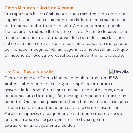
Cinco Minutos
–
José de Alencar
Um rapaz perde seu ônibus por cinco minutos e, ao entrar no
seguinte, senta-se casualmente ao lado de uma mulher cujo
rosto estava coberto por um véu. A moça permite que ele
lhe segure as mãos e lhe beije o ombro. A fim de localizar sua
amada misteriosa, o narrador vai descobrindo mais detalhes
sobre sua musa e espanta-se com os recursos da moça para
permanecer incógnita. Várias viagens são necessárias até que
o mistério se resolva e o casal possa encontrar a felicidade.
Um Dia
–
David Nicholls
Dexter Mayhew e Emma Morley se conheceram em 1988.
Ambos sabem que no dia seguinte, após a formatura na
universidade, deverão trilhar caminhos diferentes. Mas, depois
de apenas um dia juntos, não conseguem parar de pensar um
no outro. Os anos se passam e Dex e Em levam vidas isoladas
- vidas muito diferentes daquelas que eles sonhavam ter.
Porém, incapazes de esquecer o sentimento muito especial
que os arrebatou naquela primeira noite, surge uma
extraordinária relação entre os dois.