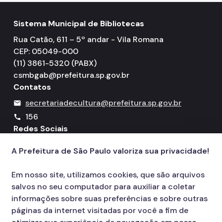
Sistema Municipal de Bibliotecas
Rua Catão, 611 – 5º andar - Vila Romana
CEP: 05049-000
(11) 3861-5320 (PABX)
csmbgab@prefeitura.sp.gov.br
Contatos
secretariadecultura@prefeitura.sp.gov.br
mail
156
call
Redes Sociais
A Prefeitura de São Paulo valoriza sua privacidade!
Icone do YouTube
Icone do X
Icone do Instagram
Icone do Facebook
Icone do Flickr
Em nosso site, utilizamos cookies, que são arquivos
salvos no seu computador para auxiliar a coletar
informações sobre suas preferências e sobre outras
páginas da internet visitadas por você a fim de