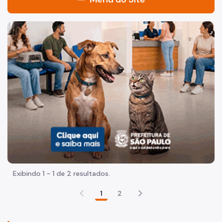
Sistema Municipal de Bibliotecas
Imagem de um cachorro caramelo e uma gata rajada, olha
Quem Somos
Quadro de Serviços - Portal SP156
Histórico
Notícias
Programação Biblioteca Viva
Programação Local
Acesse a BiblioSP Digital
Exibindo 1 - 1 de 2 resultados.
Procura online do acervo
1
2
Bibliotecas de Bairros