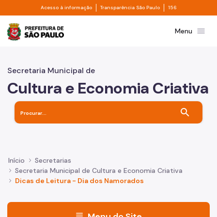
Divisor de acesso à informação
Divisor de transpa
Pular para o Conteúdo principal
Acesso à informação
Transparência São Paulo
156
Prefeitura de São Paulo
menu
Menu
Secretaria Municipal de
Cultura e Economia Criativa
search
Início
Secretarias
Secretaria Municipal de Cultura e Economia Criativa
Dicas de Leitura - Dia dos Namorados
menu
Menu do Site