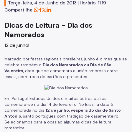
Terça-feira, 4 de Junho de 2013 | Horário: 11:19
Serviços de Extensão
Compartilhe:
Biblioteca Monteiro Lobato
Dicas de Leitura - Dia dos
Biblioteca do CCJ
Namorados
Biblioteca do AHM
12 de junho!
Bibliotecas do CCSP
Marcado por festas regionais brasileiras, junho é o mês que se
Bibliotecas Temáticas
celebra também o
Dia dos Namorados ou Dia de São
Biblioteca Mário de Andrade
Valentim
, data que se comemora a união amorosa entre
casais, com troca de cartões e presentes.
Acessibilidade
Informação Pública
Em Portugal, Estados Unidos e muitos outros países
comemora-se no dia 14 de fevereiro. No Brasil a data é
Programas e Projetos
comemorada no dia
12 de junho, véspera do dia de Santo
Antonio
, santo português com tradição de casamenteiro.
Selecionamos para a ocasião algumas dicas de leitura
romântica.