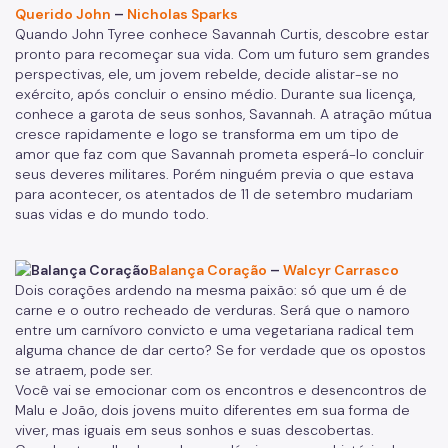
Querido John
–
Nicholas Sparks
Quando John Tyree conhece Savannah Curtis, descobre estar
pronto para recomeçar sua vida. Com um futuro sem grandes
perspectivas, ele, um jovem rebelde, decide alistar-se no
exército, após concluir o ensino médio. Durante sua licença,
conhece a garota de seus sonhos, Savannah. A atração mútua
cresce rapidamente e logo se transforma em um tipo de
amor que faz com que Savannah prometa esperá-lo concluir
seus deveres militares. Porém ninguém previa o que estava
para acontecer, os atentados de 11 de setembro mudariam
suas vidas e do mundo todo.
Balança Coração
–
Walcyr Carrasco
Dois corações ardendo na mesma paixão: só que um é de
carne e o outro recheado de verduras. Será que o namoro
entre um carnívoro convicto e uma vegetariana radical tem
alguma chance de dar certo? Se for verdade que os opostos
se atraem, pode ser.
Você vai se emocionar com os encontros e desencontros de
Malu e João, dois jovens muito diferentes em sua forma de
viver, mas iguais em seus sonhos e suas descobertas.