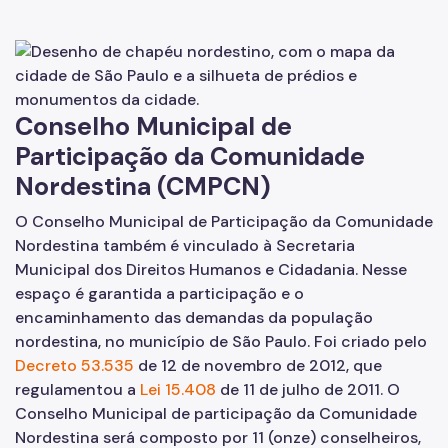
Prêmio Nelson Mandela
Prêmio Luiza Mahin
Rede de Atendimento
Conselho Municipal de
Participação da Comunidade
Centro de Referência de Promoção da Igualdade Racial
Nordestina (CMPCN)
Sobre Igualdade Racial
O Conselho Municipal de Participação da Comunidade
Legislação
Nordestina também é vinculado à Secretaria
Municipal dos Direitos Humanos e Cidadania. Nesse
Publicações
espaço é garantida a participação e o
encaminhamento das demandas da população
Links Úteis
nordestina, no município de São Paulo. Foi criado pelo
Decreto 53.535
de 12 de novembro de 2012, que
regulamentou a
Lei 15.408
de 11 de julho de 2011. O
Conselho Municipal de participação da Comunidade
Nordestina será composto por 11 (onze) conselheiros,