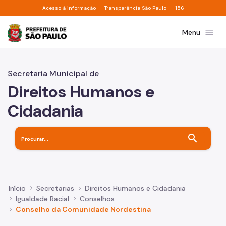
Divisor de acesso à informação
Divisor de transpa
Pular para o Conteúdo principal
Acesso à informação
Transparência São Paulo
156
Prefeitura de São Paulo
menu
Menu
Secretaria Municipal de
Direitos Humanos e
Cidadania
search
Início
Secretarias
Direitos Humanos e Cidadania
Igualdade Racial
Conselhos
Conselho da Comunidade Nordestina