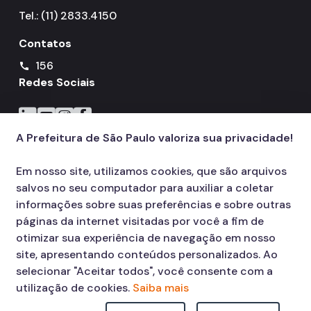
Tel.: (11) 2833.4150
Contatos
156
call
Redes Sociais
Icone do LinkedIn
Icone do YouTube
Icone do Instagram
Icone do Facebook
A Prefeitura de São Paulo valoriza sua privacidade!
Em nosso site, utilizamos cookies, que são arquivos
salvos no seu computador para auxiliar a coletar
informações sobre suas preferências e sobre outras
páginas da internet visitadas por você a fim de
otimizar sua experiência de navegação em nosso
site, apresentando conteúdos personalizados. Ao
selecionar "Aceitar todos", você consente com a
utilização de cookies.
Saiba mais