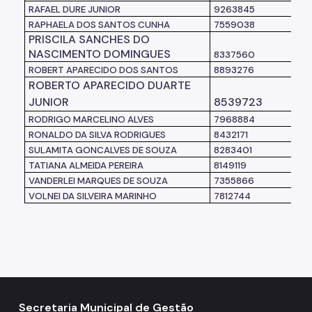
RAFAEL DURE JUNIOR
9263845
S
RAPHAELA DOS SANTOS CUNHA
7559038
S
PRISCILA SANCHES DO
NASCIMENTO DOMINGUES
8337560
S
ROBERT APARECIDO DOS SANTOS
8893276
S
ROBERTO APARECIDO DUARTE
JUNIOR
8539723
RODRIGO MARCELINO ALVES
7968884
S
RONALDO DA SILVA RODRIGUES
8432171
S
SULAMITA GONCALVES DE SOUZA
8283401
S
TATIANA ALMEIDA PEREIRA
8149119
S
VANDERLEI MARQUES DE SOUZA
7355866
S
VOLNEI DA SILVEIRA MARINHO
7812744
S
Secretaria Municipal de Gestão