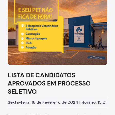
Diretrizes Institucionais
Organização
Legislação
Orientações
Infraestrutura
Agendamento de Salas
LISTA DE CANDIDATOS
Dúvidas Frequentes
APROVADOS EM PROCESSO
Formações da EMASP
SELETIVO
Formações Oferecidas
Sexta-feira, 16 de Fevereiro de 2024 | Horário: 15:21
Inscrições Abertas
Como se Inscrever