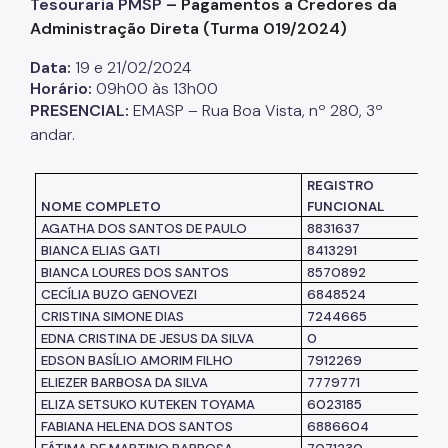
Tesouraria PMSP
– Pagamentos a Credores da
Administração Direta (Turma 019/2024)
Listas de Seleção
Data:
19 e 21/02/2024
Educadores
Horário:
09h00 às 13h00
PRESENCIAL:
EMASP – Rua Boa Vista, nº 280, 3º
Dicas e Orientações
andar.
Solicitação de Turmas
REGISTRO
U
Laboratório de Inovação - Lab11
NOME COMPLETO
FUNCIONAL
L
AGATHA DOS SANTOS DE PAULO
8831637
S
Notícias
BIANCA ELIAS GATI
8413291
S
Colegiado das Escolas de Governo
BIANCA LOURES DOS SANTOS
8570892
CECÍLIA BUZO GENOVEZI
6848524
S
CRISTINA SIMONE DIAS
7244665
S
EDNA CRISTINA DE JESUS DA SILVA
0
EDSON BASÍLIO AMORIM FILHO
7912269
S
ELIEZER BARBOSA DA SILVA
7779771
S
ELIZA SETSUKO KUTEKEN TOYAMA
6023185
S
FABIANA HELENA DOS SANTOS
6886604
S