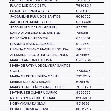
FÁTIMA DE MARTINO BARBOSA
7071230
S
FLÁVIO LUIZ DA COSTA
7830904
S
GLAUCIA DE PAULA FARIA
9128948
S
JACQUELINE FARIA DOS SANTOS
8093725
S
JACQUELINE MURILLA FELIP
9306935
S
JOAO PAULO CARVALHO PAIM
9281711
KARLA APARECIDA DOS SANTOS
7819315
S
KATIA YASUE SHITAMORI
6425691
S
LEANDRO ALVES CACHOEIRA
9112464
LUANNA CAETANO MACIEL DE SOUSA
7405839
S
ALESSANDRA COUTINHO FERNANDES
8174466
S
MARCIO ANTONIO DE LIMA
9280766
S
MARIA DE FÁTIMA DE OLIVEIRA SANTOS
COSTA
7738803
S
MARIA GILDETE PEREIRA CARELI
7297190
S
MARISA SETSUCO SASAKI
6094791
S
MARISTELA DE FÁTIMA INNOCENTE
7038429
O
MATHEUS DE OLIVEIRA CARMO
9220283
S
NADIR AURORA BISCHIGLIARI
5295360
S
NOEMY MARA DA SILVA
9213686
S
PEDRO GONZAGA FRANCO
8095256
S