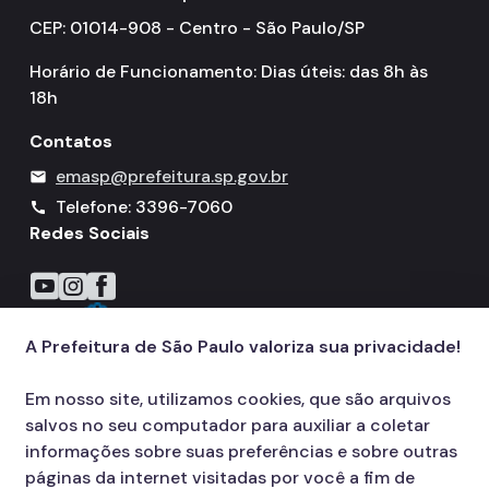
CEP: 01014-908 - Centro - São Paulo/SP
Horário de Funcionamento: Dias úteis: das 8h às
18h
Contatos
emasp@prefeitura.sp.gov.br
mail
Telefone: 3396-7060
call
Redes Sociais
Icone do YouTube
Icone do Instagram
Icone do Facebook
A Prefeitura de São Paulo valoriza sua privacidade!
Em nosso site, utilizamos cookies, que são arquivos
salvos no seu computador para auxiliar a coletar
informações sobre suas preferências e sobre outras
páginas da internet visitadas por você a fim de