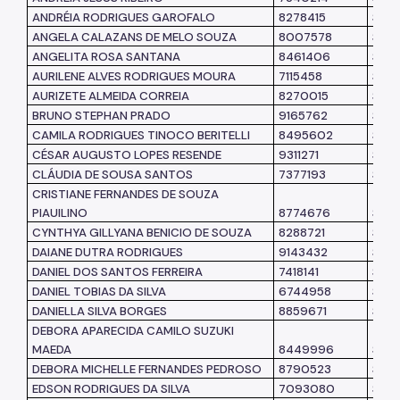
ANDRÉIA RODRIGUES GAROFALO
8278415
SME
ANGELA CALAZANS DE MELO SOUZA
8007578
SME
ANGELITA ROSA SANTANA
8461406
SME
AURILENE ALVES RODRIGUES MOURA
7115458
SME
AURIZETE ALMEIDA CORREIA
8270015
SME
BRUNO STEPHAN PRADO
9165762
SMA
CAMILA RODRIGUES TINOCO BERITELLI
8495602
SME
CÉSAR AUGUSTO LOPES RESENDE
9311271
SME
CLÁUDIA DE SOUSA SANTOS
7377193
SMS
CRISTIANE FERNANDES DE SOUZA
PIAUILINO
8774676
SME
CYNTHYA GILLYANA BENICIO DE SOUZA
8288721
SUB
DAIANE DUTRA RODRIGUES
9143432
SMS
DANIEL DOS SANTOS FERREIRA
7418141
SMS
DANIEL TOBIAS DA SILVA
6744958
SMS
DANIELLA SILVA BORGES
8859671
SME
DEBORA APARECIDA CAMILO SUZUKI
MAEDA
8449996
SME
DEBORA MICHELLE FERNANDES PEDROSO
8790523
SME
EDSON RODRIGUES DA SILVA
7093080
SMS