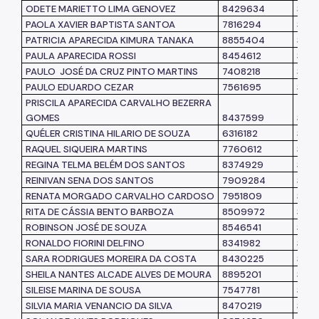
ODETE MARIETTO LIMA GENOVEZ
8429634
SME
PAOLA XAVIER BAPTISTA SANTOA
7816294
SME
PATRICIA APARECIDA KIMURA TANAKA
8855404
SME
PAULA APARECIDA ROSSI
8454612
SME
PAULO JOSÉ DA CRUZ PINTO MARTINS
7408218
SUB/
PAULO EDUARDO CEZAR
7561695
SME
PRISCILA APARECIDA CARVALHO BEZERRA
GOMES
8437599
SMS
QUÉLER CRISTINA HILARIO DE SOUZA
6316182
SUB
RAQUEL SIQUEIRA MARTINS
7760612
SME
REGINA TELMA BELÉM DOS SANTOS
8374929
SME
REINIVAN SENA DOS SANTOS
7909284
SME
RENATA MORGADO CARVALHO CARDOSO
7951809
SME
RITA DE CÁSSIA BENTO BARBOZA
8509972
SEH
ROBINSON JOSÉ DE SOUZA
8546541
SME
RONALDO FIORINI DELFINO
8341982
SMS
SARA RODRIGUES MOREIRA DA COSTA
8430225
SME
SHEILA NANTES ALCADE ALVES DE MOURA
8895201
SUB
SILEISE MARINA DE SOUSA
7547781
SMS
SILVIA MARIA VENANCIO DA SILVA
8470219
SME