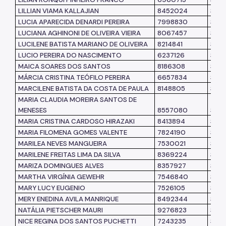
LILLIAN VIAMA KALLAJIAN
8452024
SME
LUCIA APARECIDA DENARDI PEREIRA
7998830
SME
LUCIANA AGHINONI DE OLIVEIRA VIEIRA
8067457
SME
LUCILENE BATISTA MARIANO DE OLIVEIRA
8214841
SME
LUCIO PEREIRA DO NASCIMENTO
6237126
SMS
MAICA SOARES DOS SANTOS
8186308
SME
MÁRCIA CRISTINA TEÓFILO PEREIRA
6657834
SME
MARCILENE BATISTA DA COSTA DE PAULA
8148805
SME
MARIA CLAUDIA MOREIRA SANTOS DE
MENESES
8557080
SME
MARIA CRISTINA CARDOSO HIRAZAKI
8413894
SME
MARIA FILOMENA GOMES VALENTE
7824190
SME
MARILEA NEVES MANGUEIRA
7530021
SME
MARILENE FREITAS LIMA DA SILVA
8369224
SME
MARIZA DOMINGUES ALVES
8357927
SME
MARTHA VIRGÍNIA GEWEHR
7546840
SMS
MARY LUCY EUGENIO
7526105
SME
MERY ENEDINA AVILA MANRIQUE
8492344
SME
NATÁLIA PIETSCHER MAURI
9276823
SMS
NICE REGINA DOS SANTOS PUCHETTI
7243235
SME