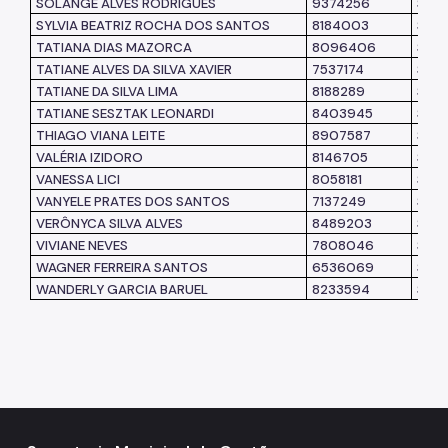
SOLANGE ALVES RODRIGUES
9374256
SME
SYLVIA BEATRIZ ROCHA DOS SANTOS
8184003
SME
TATIANA DIAS MAZORCA
8096406
SME
TATIANE ALVES DA SILVA XAVIER
7537174
SME
TATIANE DA SILVA LIMA
8188289
SME
TATIANE SESZTAK LEONARDI
8403945
SME
THIAGO VIANA LEITE
8907587
SEG
VALÉRIA IZIDORO
8146705
SME
VANESSA LICI
8058181
SME
VANYELE PRATES DOS SANTOS
7137249
SUB
VERÔNYCA SILVA ALVES
8489203
SME
VIVIANE NEVES
7808046
SME
WAGNER FERREIRA SANTOS
6536069
SMS
WANDERLY GARCIA BARUEL
8233594
SME