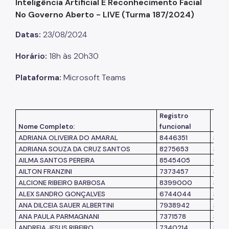
Inteligência Artificial E Reconhecimento Facial
No Governo Aberto - LIVE (Turma 187/2024)
Listas de Seleção
Datas:
23/08/2024
Educadores
Horário:
18h às 20h30
Dicas e Orientações
Plataforma:
Microsoft Teams
Solicitação de Turmas
Laboratório de Inovação - Lab11
Registro
Unid
Notícias
Nome Completo:
funcional
lota
Colegiado das Escolas de Governo
ADRIANA OLIVEIRA DO AMARAL
8446351
SME
ADRIANA SOUZA DA CRUZ SANTOS
8275653
SME
AILMA SANTOS PEREIRA
8545405
SME
AILTON FRANZINI
7373457
SMS
ALCIONE RIBEIRO BARBOSA
8399000
SME
ALEX SANDRO GONÇALVES
6744044
SMS
ANA DILCEIA SAUER ALBERTINI
7938942
SME
ANA PAULA PARMAGNANI
7371578
SMS
ANDREIA JESUS RIBEIRO
7340214
SMS