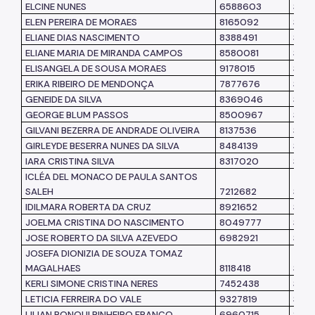
ELCINE NUNES
6588603
SME
ELEN PEREIRA DE MORAES
8165092
SME
ELIANE DIAS NASCIMENTO
8388491
SME
ELIANE MARIA DE MIRANDA CAMPOS
8580081
SME
ELISANGELA DE SOUSA MORAES
9178015
SME
ERIKA RIBEIRO DE MENDONÇA
7877676
SMA
GENEIDE DA SILVA
8369046
SME
GEORGE BLUM PASSOS
8500967
SME
GILVANI BEZERRA DE ANDRADE OLIVEIRA
8137536
SME
GIRLEYDE BESERRA NUNES DA SILVA
8484139
SME
IARA CRISTINA SILVA
8317020
SMS
ICLÉA DEL MONACO DE PAULA SANTOS
SALEH
7212682
SME
IDILMARA ROBERTA DA CRUZ
8921652
SME
JOELMA CRISTINA DO NASCIMENTO
8049777
SME
JOSE ROBERTO DA SILVA AZEVEDO
6982921
SMS
JOSEFA DIONIZIA DE SOUZA TOMAZ
MAGALHAES
8118418
SME
KERLI SIMONE CRISTINA NERES
7452438
SME
LETICIA FERREIRA DO VALE
9327819
SME
LILIAN RONQUI PINHEIRO FRANCO
6960715
SME