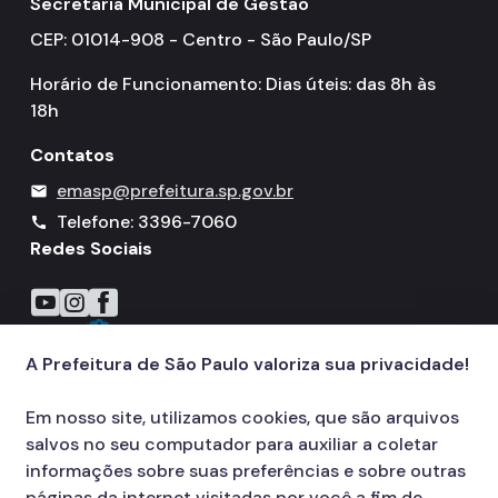
Secretaria Municipal de Gestão
CEP: 01014-908 - Centro - São Paulo/SP
Horário de Funcionamento: Dias úteis: das 8h às
18h
Contatos
emasp@prefeitura.sp.gov.br
mail
Telefone: 3396-7060
call
Redes Sociais
Icone do YouTube
Icone do Instagram
Icone do Facebook
A Prefeitura de São Paulo valoriza sua privacidade!
Em nosso site, utilizamos cookies, que são arquivos
salvos no seu computador para auxiliar a coletar
informações sobre suas preferências e sobre outras
páginas da internet visitadas por você a fim de