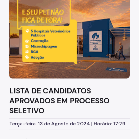
Diretrizes Institucionais
Organização
Legislação
Orientações
Infraestrutura
Agendamento de Salas
LISTA DE CANDIDATOS
Dúvidas Frequentes
APROVADOS EM PROCESSO
Formações da EMASP
SELETIVO
Formações Oferecidas
Terça-feira, 13 de Agosto de 2024 | Horário: 17:29
Inscrições Abertas
Como se Inscrever