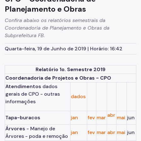
Zeladoria Urbana
Planejamento e Obras
Notícias
Confira abaixo os relatórios semestrais da
Cultura
Coordenadoria de Planejamento e Obras da
Subprefeitura FB.
Editais abertos
Quarta-feira, 19 de Junho de 2019 | Horário: 16:42
Relatório 1o. Semestre 2019
Coordenadoria de Projetos e Obras - CPO
Atendimentos
dados
gerais de CPO - outras
dados
informações
abr
Tapa-buracos
jan
fev
mar
mai
jun
Árvores
- Manejo de
jan
fev
mar
abr
mai
jun
Árvores - poda e remoção