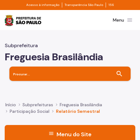
Divisor de acesso à informação
Divisor de transpa
Pular para o Conteúdo principal
Acesso à informação
Transparência São Paulo
156
Prefeitura de São Paulo
menu
Menu
Subprefeitura
Freguesia Brasilândia
search
Início
Subprefeituras
Freguesia Brasilândia
Participação Social
Relatório Semestral
menu
Menu do Site