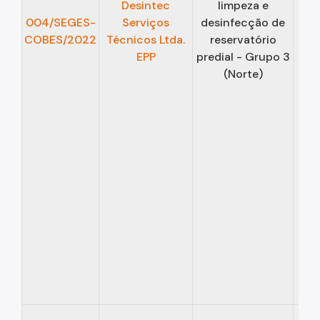
Desintec
limpeza e
13/
004/SEGES-
Serviços
desinfecção de
COBES/2022
Técnicos Ltda.
reservatório
12/
EPP
predial - Grupo 3
(Norte)