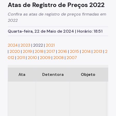
Atas de Registro de Preços 2022
Bens e Serviços
Confira as atas de registro de preços firmadas em
Atas de Registro de Preços
2022
SPusa
Quarta-feira, 22 de Maio de 2024 | Horário: 18:51
Boletim de Ofertas da Administração
2024
|
2023
| 2022 |
2021
Patrimônio Imobiliário Municipal
|
2020
|
2019
|
2018
|
2017
|
2016
|
2015
|
2014
|
2013
|
2
Portal do Servidor
012
|
2011
|
2010
|
2009
|
2008
|
2007
Concursos Públicos
Ata
Detentora
Objeto
Vi
Estágio
Programa Ressignificando o Trabalho
Pontos de Afeto
Carreiras