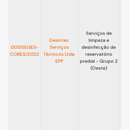
Serviços de
Desintec
limpeza e
13/
003/SEGES-
Serviços
desinfecção de
COBES/2022
Técnicos Ltda.
reservatório
12/
EPP
predial - Grupo 2
(Oeste)