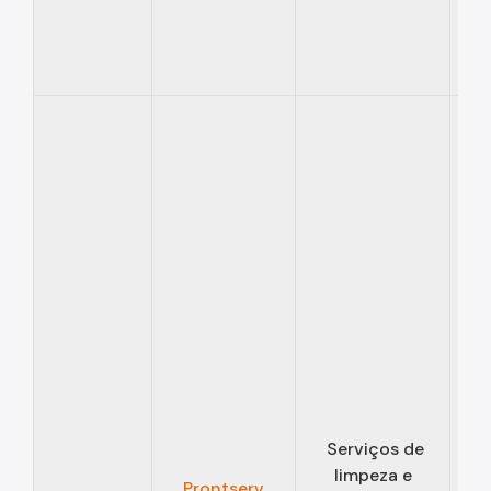
Serviços de
limpeza e
Prontserv
13/