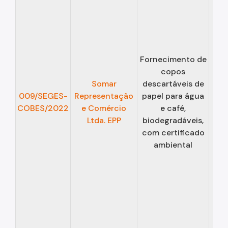
Fornecimento de
copos
Somar
descartáveis de
03/
009/SEGES-
Representação
papel para água
COBES/2022
e Comércio
e café,
02/
Ltda. EPP
biodegradáveis,
com certificado
ambiental