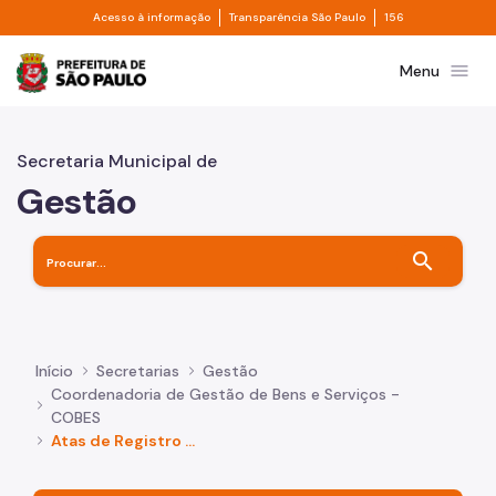
Divisor de acesso à informação
Divisor de transpa
Pular para o Conteúdo principal
Acesso à informação
Transparência São Paulo
156
Prefeitura de São Paulo
menu
Menu
Secretaria Municipal de
Gestão
search
Início
Secretarias
Gestão
Coordenadoria de Gestão de Bens e Serviços -
COBES
Atas de Registro de Preço