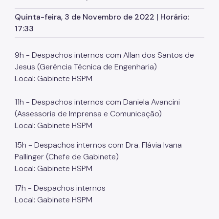
Marcação de Consultas
Quinta-feira, 3 de Novembro de 2022 | Horário:
Internação e Alta
17:33
Visitas
9h - Despachos internos com Allan dos Santos de
Clínicas
Jesus (Gerência Técnica de Engenharia)
Local: Gabinete HSPM
Comitê de Ética em Pesquisa
11h - Despachos internos com Daniela Avancini
Enfermagem
(Assessoria de Imprensa e Comunicação)
Atendimento Urgência
Local: Gabinete HSPM
Pronto-Socorro Adulto
15h - Despachos internos com Dra. Flávia Ivana
Pallinger (Chefe de Gabinete)
Pronto-Socorro Infantil
Local: Gabinete HSPM
Serviços
17h - Despachos internos
Local: Gabinete HSPM
SAME