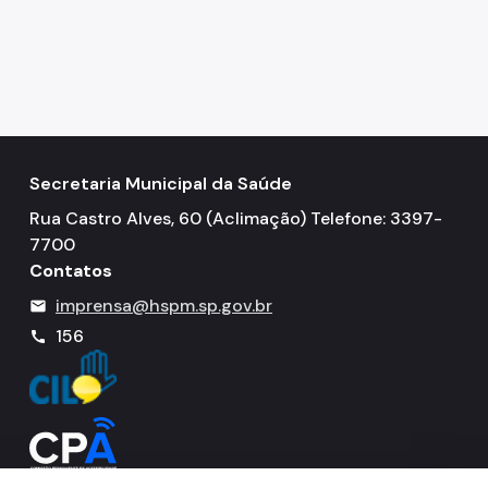
Resultado de Exames
Exames
Amb. Descentralizados
Hospedaria
Assistência Domiciliária
Secretaria Municipal da Saúde
Rua Castro Alves, 60 (Aclimação) Telefone: 3397-
Canais de Comunicação
7700
Ouvidoria
Contatos
imprensa@hspm.sp.gov.br
mail
Programa Humanização
156
call
Brinquedoteca Betinho
Voluntariado
Sala de Meditação
Educação em Saúde