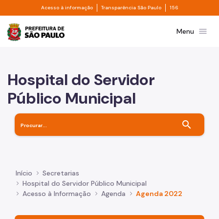
Divisor de acesso à informação
Divisor de transpa
Pular para o Conteúdo principal
Acesso à informação
Transparência São Paulo
156
Prefeitura de São Paulo
menu
Menu
Hospital do Servidor
Público Municipal
search
Início
Secretarias
Hospital do Servidor Público Municipal
Acesso à Informação
Agenda
Agenda 2022