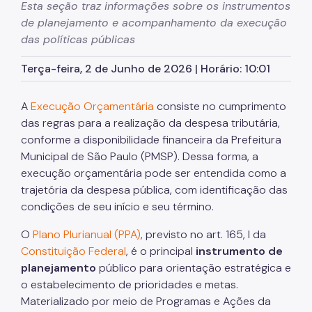
Esta seção traz informações sobre os instrumentos
de planejamento e acompanhamento da execução
Zeladoria Urbana
das políticas públicas
Cata-Bagulho
Terça-feira, 2 de Junho de 2026 | Horário: 10:01
Termo de Cooperação
A
Execução Orçamentária
consiste no cumprimento
Programa de Metas
das regras para a realização da despesa tributária,
Notícias
conforme a disponibilidade financeira da Prefeitura
Municipal de São Paulo (PMSP). Dessa forma, a
execução orçamentária pode ser entendida como a
trajetória da despesa pública, com identificação das
condições de seu início e seu término.
O
Plano Plurianual (PPA)
, previsto no art. 165, I da
Constituição Federal
, é o principal
instrumento de
planejamento
público para orientação estratégica e
o estabelecimento de prioridades e metas.
Materializado por meio de Programas e Ações da