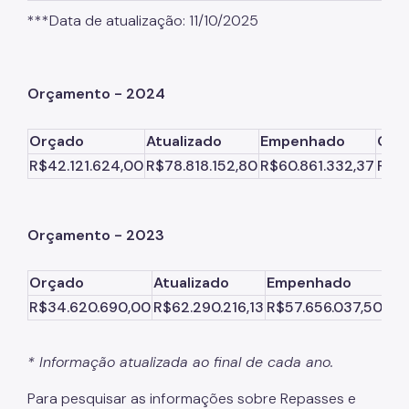
***Data de atualização: 11/10/2025
Orçamento - 2024
Orçado
Atualizado
Empenhado
Con
R$42.121.624,00
R$78.818.152,80
R$60.861.332,37
R$6.
Orçamento - 2023
Orçado
Atualizado
Empenhado
Co
R$34.620.690,00
R$62.290.216,13
R$57.656.037,50
R$3
* Informação atualizada ao final de cada ano.
Para pesquisar as informações sobre Repasses e