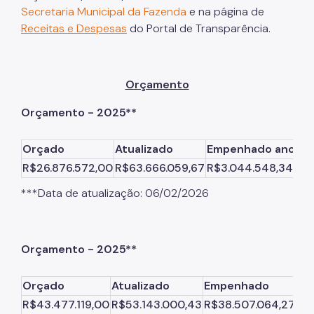
Secretaria Municipal da Fazenda
e na página de
Receitas e Despesas
do Portal de Transparência.
Orçamento
Orçamento - 2025**
Orçado
Atualizado
Empenhado
ano
Co
R$26.876.572,00
R$63.666.059,67
R$3.044.548,34
R$
***Data de atualização: 06/02/2026
Orçamento - 2025**
Orçado
Atualizado
Empenhado
Co
R$43.477.119,00
R$53.143.000,43
R$38.507.064,27
R$