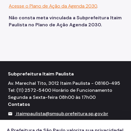
Acesse o Plano de Ação da Agenda 2030
.
Não consta meta vinculada a Subprefeitura Itaim
Paulista no Plano de Ação Agenda 2030.
Subprefeitura Itaim Paulista
Av. Marechal Tito, 3012 Itaim Paulista - 08160-495
Tel: (11) 2572-5400 Horário de Funcionamento
Segunda a Sexta-feira 08h00 às 17h00
Contatos
itaimpaulista@smsub.prefeitura.sp.gov.br
mail
156
call
A Prefeitura de São Paulo valoriza sua privacidade!