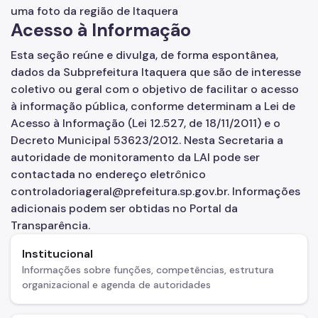
SP Mais Fácil
Acesso à Informação
Zeladoria Urbana
Esta seção reúne e divulga, de forma espontânea,
Cata-Bagulho
dados da Subprefeitura Itaquera que são de interesse
coletivo ou geral com o objetivo de facilitar o acesso
Termo de Cooperação
à informação pública, conforme determinam a Lei de
Programa de Metas
Acesso à Informação (Lei 12.527, de 18/11/2011) e o
Decreto Municipal 53623/2012. Nesta Secretaria a
Notícias
autoridade de monitoramento da LAI pode ser
contactada no endereço eletrônico
controladoriageral@prefeitura.sp.gov.br. Informações
adicionais podem ser obtidas no Portal da
Transparência.
Institucional
Informações sobre funções, competências, estrutura
organizacional e agenda de autoridades