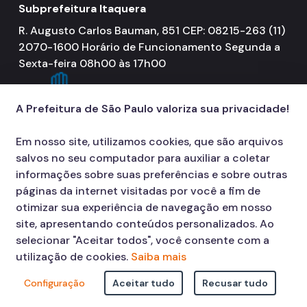
Subprefeitura Itaquera
R. Augusto Carlos Bauman, 851 CEP: 08215-263 (11)
2070-1600 Horário de Funcionamento Segunda a
Sexta-feira 08h00 às 17h00
A Prefeitura de São Paulo valoriza sua privacidade!
Em nosso site, utilizamos cookies, que são arquivos
salvos no seu computador para auxiliar a coletar
informações sobre suas preferências e sobre outras
páginas da internet visitadas por você a fim de
otimizar sua experiência de navegação em nosso
site, apresentando conteúdos personalizados. Ao
selecionar "Aceitar todos", você consente com a
utilização de cookies.
Saiba mais
Configuração
Aceitar tudo
Recusar tudo
© COPYRIGHT 2026,
Prefeitura Municipal de São Paulo Viaduto do Cha,
15 - Centro - CEP: 01002-020