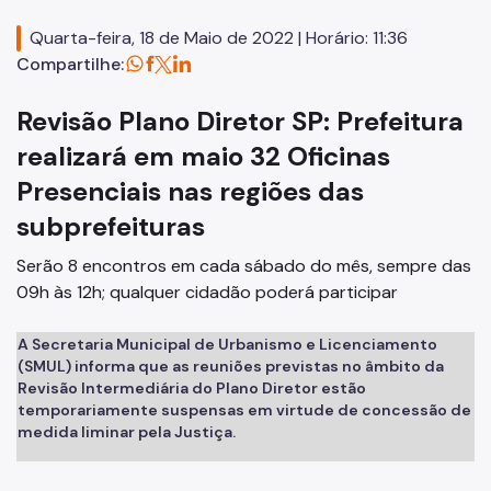
Código de Obras
Quarta-feira, 18 de Maio de 2022 | Horário: 11:36
Planos Regionais
Compartilhe:
Demais Leis e Decretos
Revisão Plano Diretor SP: Prefeitura
Urbanismo
realizará em maio 32 Oficinas
Presenciais nas regiões das
Outorga Onerosa
subprefeituras
Transferência do Direito de Construir - TDC
Serão 8 encontros em cada sábado do mês, sempre das
Função Social
09h às 12h; qualquer cidadão poderá participar
Mapas e Dados Urbanos
A Secretaria Municipal de Urbanismo e Licenciamento
Uso do Solo
(SMUL) informa que as reuniões previstas no âmbito da
Revisão Intermediária do Plano Diretor estão
Cidade Limpa
temporariamente suspensas em virtude de concessão de
medida liminar pela Justiça.
Projetos Urbanos