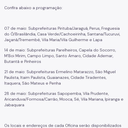
Confira abaixo a programação:
Cadastro da Edificação
CEDI - Cadastro de Edificações
07 de maio: Subprefeituras Pirituba/Jaraguá, Perus, Freguesia
Ficha Técnica
do Ó/Brasilândia, Casa Verde/Cachoeirinha, Santana/Tucuruvi,
Jaçanã/Tremembé, Vila Maria/Vila Guilherme e Lapa
Denom. de Logradouros
14 de maio: Subprefeituras Parelheiros, Capela do Socorro,
Mais Serviços
M’Boi Mirim, Campo Limpo, Santo Amaro, Cidade Ademar,
Butantã e Pinheiros
Relatórios de Aprovação
21 de maio: Subprefeituras Ermelino Matarazzo, São Miguel
Notícias
Paulista, Itaim Paulista, Guaianazes, Cidade Tiradentes,
Itaquera, São Mateus e Penha
Imprensa
28 de maio: Subprefeituras Sapopemba, Vila Prudente,
Aricanduva/Formosa/Carrão, Mooca, Sé, Vila Mariana, Ipiranga e
Jabaquara
Os locais e endereços de cada Oficina serão disponibilizados