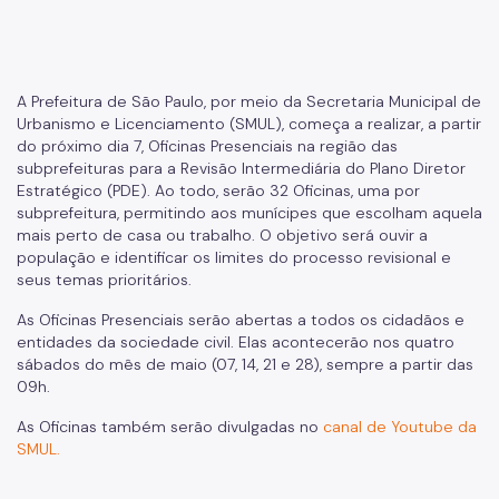
Gestão Urbana
SP Urbanismo
Aprovação de Projetos
A Prefeitura de São Paulo, por meio da Secretaria Municipal de
Urbanismo e Licenciamento (SMUL), começa a realizar, a partir
Portal de Licenciamento
do próximo dia 7, Oficinas Presenciais na região das
subprefeituras para a Revisão Intermediária do Plano Diretor
Aprova Rápido
Estratégico (PDE). Ao todo, serão 32 Oficinas, uma por
subprefeitura, permitindo aos munícipes que escolham aquela
Requalifica Rápido
mais perto de casa ou trabalho. O objetivo será ouvir a
população e identificar os limites do processo revisional e
Controle do uso
seus temas prioritários.
Certificado de Acessibilidade
As Oficinas Presenciais serão abertas a todos os cidadãos e
entidades da sociedade civil. Elas acontecerão nos quatro
Segurança de uso das Edificações
sábados do mês de maio (07, 14, 21 e 28), sempre a partir das
09h.
Estação Rádio-Base
As Oficinas também serão divulgadas no
canal de Youtube da
Elevadores
SMUL.
Locais de Reunião e Eventos