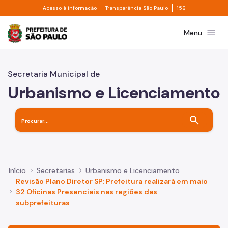
Divisor de acesso à informação
Divisor de transpa
Pular para o Conteúdo principal
Acesso à informação
Transparência São Paulo
156
Prefeitura de São Paulo
menu
Menu
Secretaria Municipal de
Urbanismo e Licenciamento
search
Início
Secretarias
Urbanismo e Licenciamento
Revisão Plano Diretor SP: Prefeitura realizará em maio
32 Oficinas Presenciais nas regiões das
subprefeituras