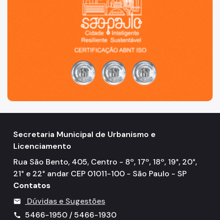
Secretaria Municipal de Urbanismo e
Licenciamento
Rua São Bento, 405, Centro - 8º, 17º, 18º, 19°, 20°,
21° e 22° andar CEP 01011-100 - São Paulo - SP
Contatos
Dúvidas e Sugestões
mail
5466-1950 / 5466-1930
call