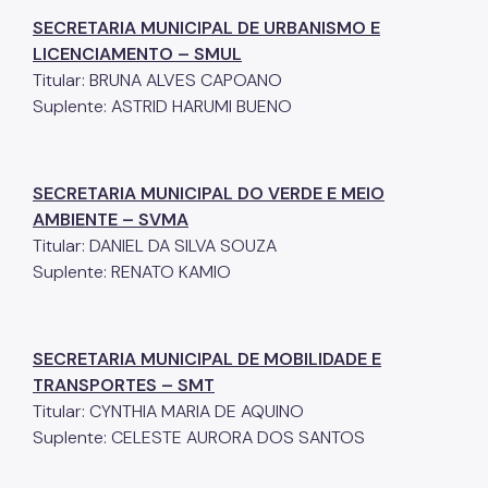
Cadastro da Edificação
SECRETARIA MUNICIPAL DE URBANISMO E
LICENCIAMENTO – SMUL
CEDI - Cadastro de Edificações
Titular: BRUNA ALVES CAPOANO
Ficha Técnica
Suplente: ASTRID HARUMI BUENO
Denom. de Logradouros
Mais Serviços
SECRETARIA MUNICIPAL DO VERDE E MEIO
AMBIENTE – SVMA
Relatórios de Aprovação
Titular: DANIEL DA SILVA SOUZA
Notícias
Suplente: RENATO KAMIO
Imprensa
SECRETARIA MUNICIPAL DE MOBILIDADE E
TRANSPORTES – SMT
Titular: CYNTHIA MARIA DE AQUINO
Suplente: CELESTE AURORA DOS SANTOS