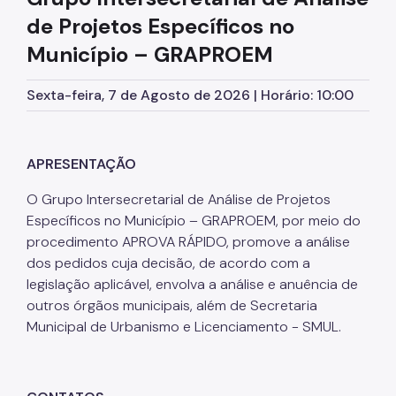
de Projetos Específicos no
Planos Regionais
Município – GRAPROEM
Demais Leis e Decretos
Sexta-feira, 7 de Agosto de 2026 | Horário: 10:00
Urbanismo
Outorga Onerosa
APRESENTAÇÃO
Transferência do Direito de Construir - TDC
O Grupo Intersecretarial de Análise de Projetos
Função Social
Específicos no Município – GRAPROEM, por meio do
Mapas e Dados Urbanos
procedimento APROVA RÁPIDO, promove a análise
dos pedidos cuja decisão, de acordo com a
Uso do Solo
legislação aplicável, envolva a análise e anuência de
outros órgãos municipais, além de Secretaria
Cidade Limpa
Municipal de Urbanismo e Licenciamento - SMUL.
Projetos Urbanos
Gestão Urbana