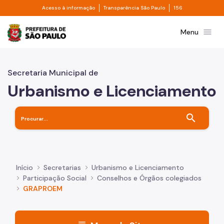
Divisor de acesso à informação
Divisor de transpa
Pular para o Conteúdo principal
Acesso à informação
Transparência São Paulo
156
Prefeitura de São Paulo
menu
Menu
Secretaria Municipal de
Urbanismo e Licenciamento
search
Início
Secretarias
Urbanismo e Licenciamento
Participação Social
Conselhos e Órgãos colegiados
GRAPROEM