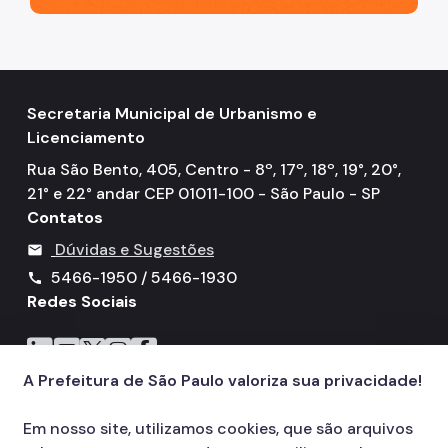
Secretaria Municipal de Urbanismo e
Licenciamento
Rua São Bento, 405, Centro - 8º, 17º, 18º, 19°, 20°,
21° e 22° andar CEP 01011-100 - São Paulo - SP
Contatos
Dúvidas e Sugestões
mail
5466-1950 / 5466-1930
call
Redes Sociais
Icone do LinkedIn
Icone do YouTube
Icone do X
Icone do Instagram
Icone do Facebook
A Prefeitura de São Paulo valoriza sua privacidade!
Em nosso site, utilizamos cookies, que são arquivos