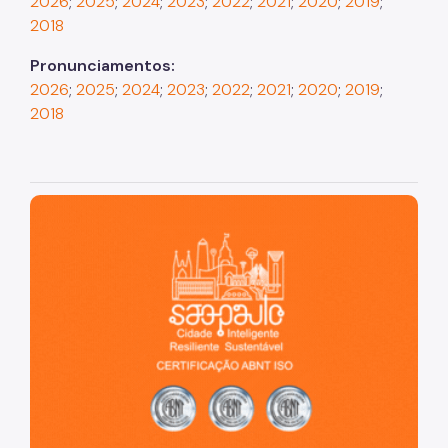
2026
;
2025
;
2024
;
2023
;
2022
;
2021
;
2020
;
2019
;
2018
Pronunciamentos:
2026
;
2025
;
2024
;
2023
;
2022
;
2021
;
2020
;
2019
;
2018
São Paulo, cidade inteligente, resiliente e sustentável