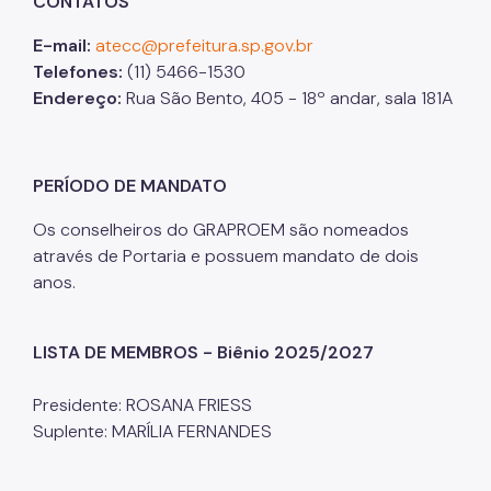
CONTATOS
SP Urbanismo
E-mail:
atecc@prefeitura.sp.gov.br
Aprovação de Projetos
Telefones:
(11) 5466-1530
Endereço:
Rua São Bento, 405 - 18º andar, sala 181A
Portal de Licenciamento
Aprova Rápido
PERÍODO DE MANDATO
Requalifica Rápido
Os conselheiros do GRAPROEM são nomeados
Controle do uso
através de Portaria e possuem mandato de dois
anos.
Certificado de Acessibilidade
Segurança de uso das Edificações
LISTA DE MEMBROS - Biênio 2025/2027
Estação Rádio-Base
Presidente: ROSANA FRIESS
Elevadores
Suplente: MARÍLIA FERNANDES
Locais de Reunião e Eventos