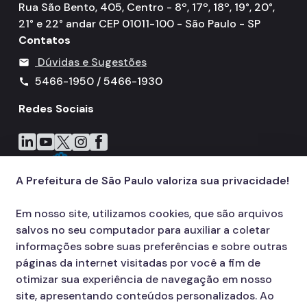
Rua São Bento, 405, Centro - 8º, 17º, 18º, 19°, 20°,
21° e 22° andar CEP 01011-100 - São Paulo - SP
Contatos
Dúvidas e Sugestões
mail
5466-1950 / 5466-1930
call
Redes Sociais
Icone do LinkedIn
Icone do YouTube
Icone do X
Icone do Instagram
Icone do Facebook
A Prefeitura de São Paulo valoriza sua privacidade!
Em nosso site, utilizamos cookies, que são arquivos
salvos no seu computador para auxiliar a coletar
informações sobre suas preferências e sobre outras
páginas da internet visitadas por você a fim de
otimizar sua experiência de navegação em nosso
site, apresentando conteúdos personalizados. Ao