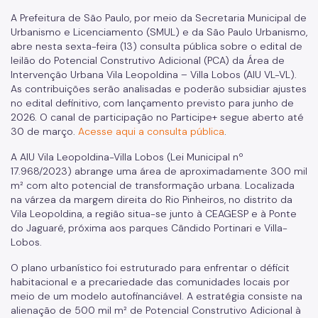
Gestão Urbana
A Prefeitura de São Paulo, por meio da Secretaria Municipal de
SP Urbanismo
Urbanismo e Licenciamento (SMUL) e da São Paulo Urbanismo,
abre nesta sexta-feira (13) consulta pública sobre o edital de
Aprovação de Projetos
leilão do Potencial Construtivo Adicional (PCA) da Área de
Intervenção Urbana Vila Leopoldina – Villa Lobos (AIU VL-VL).
Portal de Licenciamento
As contribuições serão analisadas e poderão subsidiar ajustes
no edital definitivo, com lançamento previsto para junho de
Aprova Rápido
2026. O canal de participação no Participe+ segue aberto até
30 de março.
Acesse aqui a consulta pública
.
Requalifica Rápido
A AIU Vila Leopoldina-Villa Lobos (Lei Municipal nº
Controle do uso
17.968/2023) abrange uma área de aproximadamente 300 mil
m² com alto potencial de transformação urbana. Localizada
na várzea da margem direita do Rio Pinheiros, no distrito da
Certificado de Acessibilidade
Vila Leopoldina, a região situa-se junto à CEAGESP e à Ponte
Segurança de uso das Edificações
do Jaguaré, próxima aos parques Cândido Portinari e Villa-
Lobos.
Estação Rádio-Base
O plano urbanístico foi estruturado para enfrentar o déficit
Elevadores
habitacional e a precariedade das comunidades locais por
meio de um modelo autofinanciável. A estratégia consiste na
Locais de Reunião e Eventos
alienação de 500 mil m² de Potencial Construtivo Adicional à