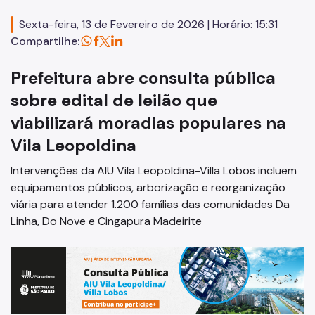
Código de Obras
Sexta-feira, 13 de Fevereiro de 2026 | Horário: 15:31
Planos Regionais
Compartilhe:
Demais Leis e Decretos
Prefeitura abre consulta pública
Urbanismo
sobre edital de leilão que
viabilizará moradias populares na
Outorga Onerosa
Vila Leopoldina
Transferência do Direito de Construir - TDC
Intervenções da AIU Vila Leopoldina-Villa Lobos incluem
Função Social
equipamentos públicos, arborização e reorganização
viária para atender 1.200 famílias das comunidades Da
Mapas e Dados Urbanos
Linha, Do Nove e Cingapura Madeirite
Uso do Solo
Cidade Limpa
Projetos Urbanos