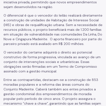
iniciativa privada, permitindo que novos empreendimentos
Cadastro da Edificação
sejam desenvolvidos na região.
O diferencial é que o vencedor do leilão realizará diretamente
CEDI - Cadastro de Edificações
a construção de unidades de Habitação de Interesse Social
(HIS) e obras de requalificação urbana. Sem a necessidade de
Ficha Técnica
recursos públicos, o projeto beneficiará mais de 1.200 famílias
em situação de vulnerabilidade nas comunidades Da Linha, Do
Denom. de Logradouros
Nove e Cingapura Madeirite. O aporte financeiro por parte do
parceiro privado está avaliado em R$ 200 milhões.
Mais Serviços
O vencedor do certame adquirirá o direito ao potencial
Relatórios de Aprovação
construtivo de forma progressiva, vinculada ao avanço de um
conjunto de intervenções sociais e urbanísticas. Essas
Notícias
obrigações serão firmadas em um Termo de Compromisso
Imprensa
assinado com a gestão municipal.
Entre as contrapartidas, destacam-se a construção de 853
moradias populares e a reforma das áreas comuns do
Conjunto Madeirite. Caberá também aos entes privados a
gestão condominial dos empreendimentos de moradia
popular pelo período de cinco anos. O projeto assegura o
mecanismo “chave a chave”, garantindo que as famílias sejam