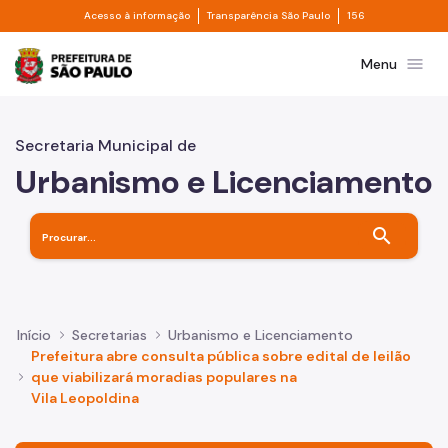
Divisor de acesso à informação
Divisor de transpa
Pular para o Conteúdo principal
Acesso à informação
Transparência São Paulo
156
Prefeitura de São Paulo
menu
Menu
Secretaria Municipal de
Urbanismo e Licenciamento
search
Início
Secretarias
Urbanismo e Licenciamento
Prefeitura abre consulta pública sobre edital de leilão
que viabilizará moradias populares na
Vila Leopoldina