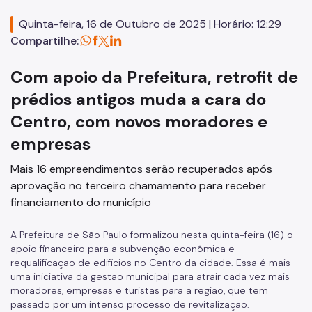
Código de Obras
Quinta-feira, 16 de Outubro de 2025 | Horário: 12:29
Planos Regionais
Compartilhe:
Demais Leis e Decretos
Com apoio da Prefeitura, retrofit de
Urbanismo
prédios antigos muda a cara do
Centro, com novos moradores e
Outorga Onerosa
empresas
Transferência do Direito de Construir - TDC
Mais 16 empreendimentos serão recuperados após
Função Social
aprovação no terceiro chamamento para receber
financiamento do município
Mapas e Dados Urbanos
Uso do Solo
A Prefeitura de São Paulo formalizou nesta quinta-feira (16) o
apoio financeiro para a subvenção econômica e
Cidade Limpa
requalificação de edifícios no Centro da cidade. Essa é mais
uma iniciativa da gestão municipal para atrair cada vez mais
Projetos Urbanos
moradores, empresas e turistas para a região, que tem
passado por um intenso processo de revitalização.