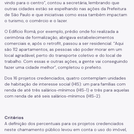
vindo para o centro”, contou a secretária, lembrando que
Cadastro da Edificação
outras cidades estão se espelhando nas ações da Prefeitura
de São Paulo e que iniciativas como essa também impactam
o turismo, o comércio e o lazer.
CEDI - Cadastro de Edificações
O Edifício Romã, por exemplo, prédio onde foi realizada a
Ficha Técnica
cerimônia de formalização, abrigava estabelecimentos
comerciais e, após o retrofit, passou a ser residencial. “Aqui
Denom. de Logradouros
são 112 apartamentos, as pessoas vão poder morar em um
local agradável, perto do transporte coletivo e do local de
Mais Serviços
trabalho. Com essas e outras ações, a gente vai conseguindo
Relatórios de Aprovação
fazer uma cidade melhor”, completou o prefeito.
Dos 16 projetos credenciados, quatro contemplam unidades
Notícias
de habitação de interesse social (HIS): um para famílias com
Imprensa
renda de até três salários-mínimos (HIS-1) e três para aquelas
com renda de até seis salários-mínimos (HIS-2).
Critérios
A definição dos percentuais para os projetos credenciados
neste chamamento público levou em conta o uso do imóvel,