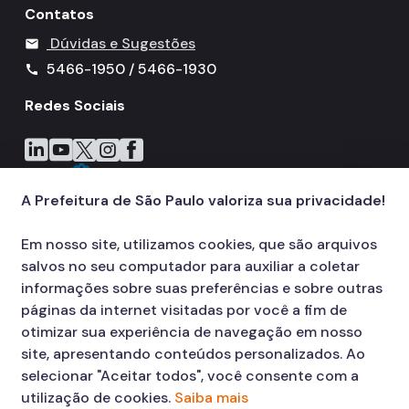
Contatos
Dúvidas e Sugestões
mail
5466-1950 / 5466-1930
call
Redes Sociais
Icone do LinkedIn
Icone do YouTube
Icone do X
Icone do Instagram
Icone do Facebook
A Prefeitura de São Paulo valoriza sua privacidade!
Em nosso site, utilizamos cookies, que são arquivos
salvos no seu computador para auxiliar a coletar
informações sobre suas preferências e sobre outras
páginas da internet visitadas por você a fim de
otimizar sua experiência de navegação em nosso
site, apresentando conteúdos personalizados. Ao
selecionar "Aceitar todos", você consente com a
utilização de cookies.
Saiba mais