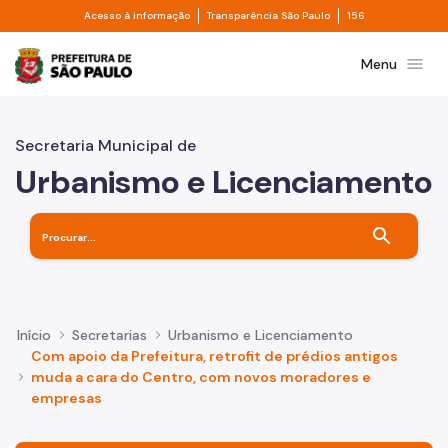
Divisor de acesso à informação
Divisor de transpa
Pular para o Conteúdo principal
Acesso à informação
Transparência São Paulo
156
Prefeitura de São Paulo
menu
Menu
Secretaria Municipal de
Urbanismo e Licenciamento
search
Início
Secretarias
Urbanismo e Licenciamento
Com apoio da Prefeitura, retrofit de prédios antigos
muda a cara do Centro, com novos moradores e
empresas