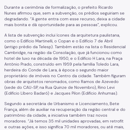
Gestão Urbana
Durante a cerimônia de formalização, o prefeito Ricardo
SP Urbanismo
Nunes afirmou que, sem a subvenção, os prédios seguiriam se
degradando. “A gente entra com esse recurso, deixa a cidade
Aprovação de Projetos
mais bonita e dá oportunidade para as pessoas”, explicou.
A lista de subvenção inclui ícones da arquitetura paulistana,
Portal de Licenciamento
como o Edifício Martinelli, o Copan e o Edifício 7 de Abril
(antigo prédio da Telesp). Também estão na lista o Residencial
Aprova Rápido
Cambridge, na região da Consolação, que já funcionou como
Requalifica Rápido
hotel de luxo na década de 1950, e o Edifício H Lara, na Praça
Antônio Prado, construído em 1959 pela família Toledo Lara,
Controle do uso
herdeira do Conde de Lara, à época o segundo maior
proprietário de imóveis no Centro da cidade. Também figuram
obras de arquitetos renomados, como Ramos de Azevedo
Certificado de Acessibilidade
(sede do CAU-SP, na Rua Quinze de Novembro), Rino Levi
Segurança de uso das Edificações
(Edifício Líbero Badaró) e Jacques Pilon (Edifício Anhumas).
Segundo a secretária de Urbanismo e Licenciamento, Bete
Estação Rádio-Base
França, além de auxiliar na recuperação da região central e do
Elevadores
patrimônio da cidade, a iniciativa também traz novos
moradores. “Já temos 35 mil unidades aprovadas, em retrofit
Locais de Reunião e Eventos
e outras ações, e isso significa 70 mil moradores, ou até mais,