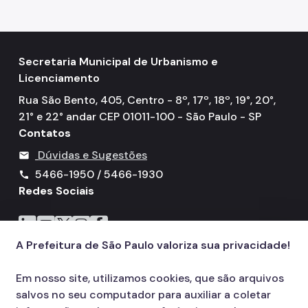
Secretaria Municipal de Urbanismo e
Licenciamento
Rua São Bento, 405, Centro - 8º, 17º, 18º, 19°, 20°,
21° e 22° andar CEP 01011-100 - São Paulo - SP
Contatos
Dúvidas e Sugestões
mail
5466-1950 / 5466-1930
call
Redes Sociais
Icone do LinkedIn
Icone do YouTube
Icone do X
Icone do Instagram
Icone do Facebook
A Prefeitura de São Paulo valoriza sua privacidade!
Em nosso site, utilizamos cookies, que são arquivos
salvos no seu computador para auxiliar a coletar