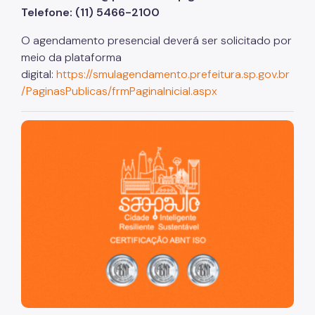
Telefone: (11) 5466-2100
O agendamento presencial deverá ser solicitado por
meio da plataforma
digital:
https://smulagendamento.prefeitura.sp.gov.br
/PaginasPublicas/frmPaginaInicial.aspx
São Paulo, cidade inteligente, resiliente e sustentável