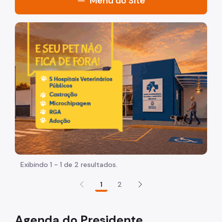
Menu do Site
Acesso à Informação
Imagem de um cachorro caramelo e uma gata rajada, ol
Participação Social
Quadro de Serviços
Empresa
Quem é Quem
Agenda do Presidente
Mobiliário Urbano
Notícias
Exibindo 1 - 1 de 2 resultados.
Legislação
1
2
Agenda do Presidente