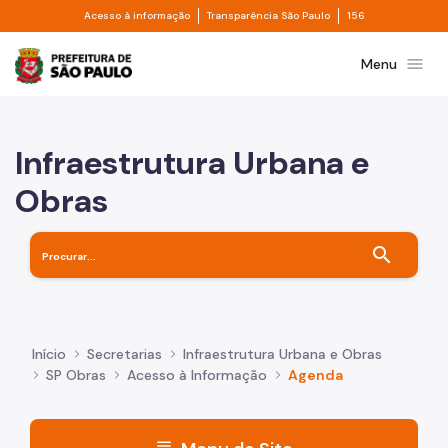
Divisor de acesso à informação
Divisor de transpa
Pular para o Conteúdo principal
Acesso à informação
Transparência São Paulo
156
Prefeitura de São Paulo
menu
Menu
Infraestrutura Urbana e
Obras
search
Início
Secretarias
Infraestrutura Urbana e Obras
SP Obras
Acesso à Informação
Agenda
menu