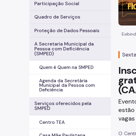
Participação Social
Quadro de Serviços
Proteção de Dados Pessoais
Exibind
A Secretaria Municipal da
Pessoa com Deficiência
(SMPED)
Sexta
Ins
Quem é Quem na SMPED
gra
Agenda da Secretária
Municipal da Pessoa com
(CA
Deficiência
Evento
Serviços oferecidos pela
SMPED
estão 
vagas
Centro TEA
O Centr
Casa Mãe Paulistana