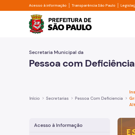
Pular para o Conteúdo principal
Divisor de acesso à informação
Divisor d
Acesso à informação
Transparência São Paulo
Legisla
Prefeitura de São Pa
Secretaria Municipal da
Pessoa com Deficiência
In
Início
Secretarias
Pessoa Com Deficiencia
Gr
Al
Imagem 
Acesso à Informação