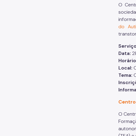
O Cent
socieda
informa
do Aut
transto
Serviç
Data:
2
Horário
Local:
C
Tema:
C
Inscriç
Inform
Centro
O Centr
Formaçã
autonom
(TEA) e 