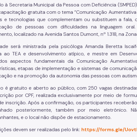
do à Secretaria Municipal da Pessoa com Deficiência (SMPED)
 capacitação gratuita com o tema “Comunicação Aumentativa e 
s e tecnologias que complementam ou substituem a fala, c
cação de pessoas com dificuldades na linguagem oral. 
ento, localizado na Avenida Santos Dumont, nº 1.318, na Zona
dade será ministrada pela psicóloga Amanda Beretta Iscai
a ao TEA e desenvolvimento atípico, e mestre em Desenv
os aspectos fundamentais da Comunicação Aumentativa e 
rísticas, etapas de implementação e sistemas de comunicaçã
ação e na promoção da autonomia das pessoas com autism
o é gratuito e aberto ao público, com 250 vagas destinada
crição por CPF, realizada exclusivamente por meio de formul
e inscrição. Após a confirmação, os participantes receberão 
nhado posteriormente, também por meio eletrônico. N
hantes, e o local não dispõe de estacionamento.
ições devem ser realizadas pelo link:
https://forms.gle/Uo