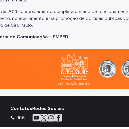
l de 2026, o equipamento completa um ano de funcionamento
ento, no acolhimento e na promoção de políticas públicas vo
io de São Paulo.
oria de Comunicação - SMPED
o, cidade inteligente, resiliente e sustentável
Contatos
Redes Sociais
Icone do YouTube
Icone do X
Icone do Instagram
Icone do Facebook
156
call