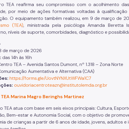
ro TEA reafirma seu compromisso com o acolhimento das 
de, por meio de ações formativas voltadas à qualificaçã
ção. O equipamento também realizou, em 9 de março de 2
ismo (TEA)
, ministrada pela psicóloga Amanda Beretta 
rno, níveis de suporte, comorbidades, diagnóstico e possibili
o
8 de março de 2026
:
das 14h às 16h
entro TEA – Avenida Santos Dumont, nº 1.318 – Zona Norte
omunicação Aumentativa e Alternativa (CAA)
ões:
https://forms.gle/UovtNYNXUtWFWa1C7
ações:
ouvidoriacentroteazn@institutolemda.org.br
 TEA Marina Magro Beringhs Martinez
o TEA atua com base em seis eixos principais: Cultura, Espo
o, Bem-estar e Autonomia Social, com o objetivo de promover
ia de crianças a partir de 6 anos de idade, jovens, adultos
suas famílias.