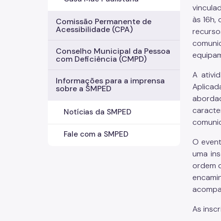
vincula
às 16h,
Comissão Permanente de
Acessibilidade (CPA)
recurso
comuni
Conselho Municipal da Pessoa
equipam
com Deficiência (CMPD)
A ativi
Informações para a imprensa
Aplicad
sobre a SMPED
abordad
caracte
Notícias da SMPED
comunic
Fale com a SMPED
O event
uma ins
ordem d
encami
acompan
As inscr