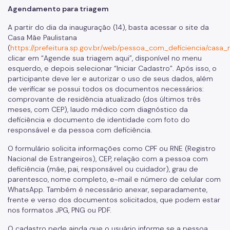
Agendamento para triagem
A partir do dia da inauguração (14), basta acessar o site da
Casa Mãe Paulistana
(
https://prefeitura.sp.gov.br/web/pessoa_com_deficiencia/casa
clicar em “Agende sua triagem aqui”, disponível no menu
esquerdo, e depois selecionar “Iniciar Cadastro”. Após isso, o
participante deve ler e autorizar o uso de seus dados, além
de verificar se possui todos os documentos necessários:
comprovante de residência atualizado (dos últimos três
meses, com CEP), laudo médico com diagnóstico da
deficiência e documento de identidade com foto do
responsável e da pessoa com deficiência.
O formulário solicita informações como CPF ou RNE (Registro
Nacional de Estrangeiros), CEP, relação com a pessoa com
deficiência (mãe, pai, responsável ou cuidador), grau de
parentesco, nome completo, e-mail e número de celular com
WhatsApp. Também é necessário anexar, separadamente,
frente e verso dos documentos solicitados, que podem estar
nos formatos JPG, PNG ou PDF.
O cadastro pede ainda que o usuário informe se a pessoa