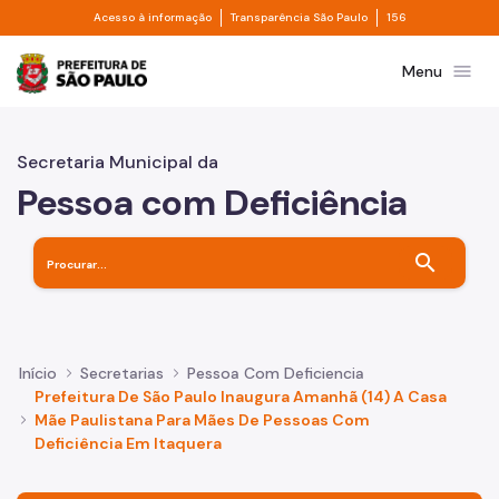
Divisor de acesso à informação
Divisor de transpa
Pular para o Conteúdo principal
Acesso à informação
Transparência São Paulo
156
Prefeitura de São Paulo
menu
Menu
Secretaria Municipal da
Pessoa com Deficiência
search
Início
Secretarias
Pessoa Com Deficiencia
Prefeitura De São Paulo Inaugura Amanhã (14) A Casa
Mãe Paulistana Para Mães De Pessoas Com
Deficiência Em Itaquera