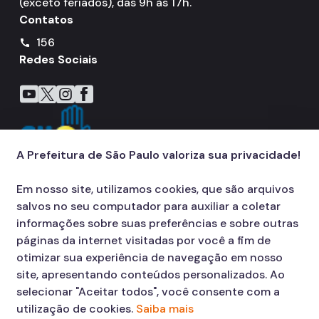
(exceto feriados), das 9h às 17h.
Contatos
156
call
Redes Sociais
Icone do YouTube
Icone do X
Icone do Instagram
Icone do Facebook
A Prefeitura de São Paulo valoriza sua privacidade!
Em nosso site, utilizamos cookies, que são arquivos
salvos no seu computador para auxiliar a coletar
informações sobre suas preferências e sobre outras
páginas da internet visitadas por você a fim de
otimizar sua experiência de navegação em nosso
site, apresentando conteúdos personalizados. Ao
selecionar "Aceitar todos", você consente com a
utilização de cookies.
Saiba mais