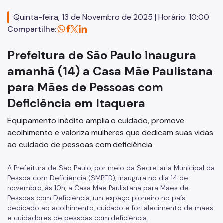
Quinta-feira, 13 de Novembro de 2025 | Horário: 10:00
Comissão Permanente de Acessibilidade (CPA)
Compartilhe:
Conselho Municipal da Pessoa com Deficiência (CMPD)
Prefeitura de São Paulo inaugura
Informações para a imprensa sobre a SMPED
amanhã (14) a Casa Mãe Paulistana
Notícias da SMPED
para Mães de Pessoas com
Fale com a SMPED
Deficiência em Itaquera
Equipamento inédito amplia o cuidado, promove
acolhimento e valoriza mulheres que dedicam suas vidas
ao cuidado de pessoas com deficiência
A Prefeitura de São Paulo, por meio da Secretaria Municipal da
Pessoa com Deficiência (SMPED), inaugura no dia 14 de
novembro, às 10h, a Casa Mãe Paulistana para Mães de
Pessoas com Deficiência, um espaço pioneiro no país
dedicado ao acolhimento, cuidado e fortalecimento de mães
e cuidadores de pessoas com deficiência.