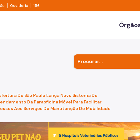
e transparência São Paulo
Legislação
Ouvidoria
ção
Ouvidoria
156
ulo
Órgãos
Secr
Outr
Subp
efeitura De São Paulo Lança Novo Sistema De
endamento Da Paraoficina Móvel Para Facilitar
essos Aos Serviços De Manutenção De Mobilidade
de um cachorro caramelo e uma gata rajada, olhando para 