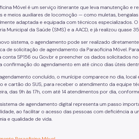
ficina Móvel é um serviço itinerante que leva manutenção e re
s e meios auxiliares de locomoção — como muletas, bengala
lmente adaptada e equipada com técnicos especializados. O 
ria Municipal da Saúde (SMS) e a AACD, e já realizou quase 35
ovo sistema, o agendamento pode ser realizado diretamente
ica de solicitação de agendamento da Paraoficina Móvel. Para i
 conta SP156 ou Gov.br e preencher os dados solicitados no f
a confirmação do agendamento em até cinco dias úteis dentr
agendamento concluído, o munícipe comparece no dia, loca
o e cartão do SUS, para receber o atendimento da equipe técn
eira, das 9h às 17h, com até 14 atendimentos por dia, confor
sistema de agendamento digital representa um passo importa
ilidade, ao facilitar o acesso das pessoas com deficiência a u
ia e qualidade de vida.
:
ento Paraoficina Móvel