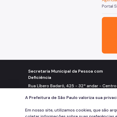
Portal 
São Paul
Secretaria Municipal da Pessoa com
Deficiência
Rua Líbero Badaró, 425 - 32º andar - Centro
Atendimento Presencial Segunda a sexta-fei
A Prefeitura de São Paulo valoriza sua priva
(exceto feriados), das 9h às 17h.
Em nosso site, utilizamos cookies, que são ar
coletar informações sobre suas preferências e