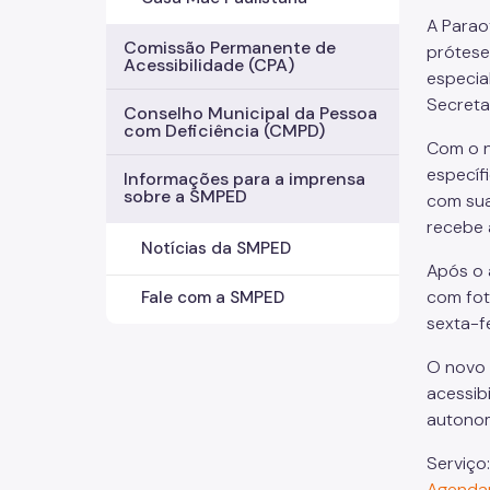
A Parao
Comissão Permanente de
prótese
Acessibilidade (CPA)
especia
Secreta
Conselho Municipal da Pessoa
com Deficiência (CMPD)
Com o n
específ
Informações para a imprensa
sobre a SMPED
com sua
recebe 
Notícias da SMPED
Após o 
com fot
Fale com a SMPED
sexta-f
O novo 
acessib
autonom
Serviço
Agendam