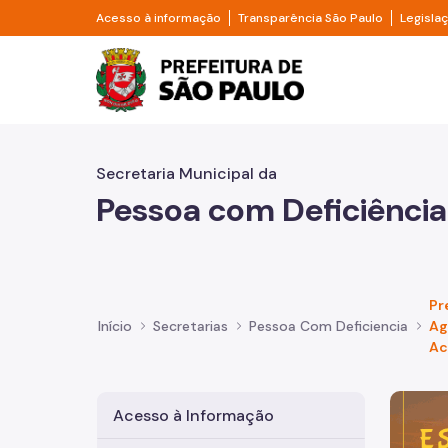
Pular para o Conteúdo principal
Divisor de acesso à informação
Divisor d
Acesso à informação
Transparência São Paulo
Legisla
Prefeitura de São Pa
Secretaria Municipal da
Pessoa com Deficiência
Pr
Início
Secretarias
Pessoa Com Deficiencia
Ag
Ac
Imagem 
Acesso à Informação