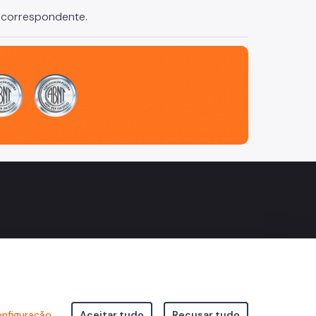
ço correspondente.
nfiguração
Aceitar tudo
Recusar tudo