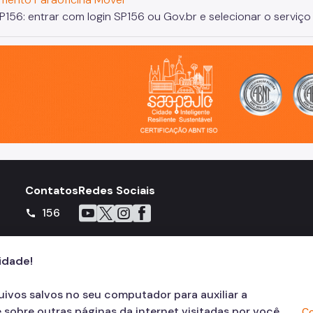
SP156: entrar com login SP156 ou Gov.br e selecionar o servi
o, cidade inteligente, resiliente e sustentável
Contatos
Redes Sociais
Icone do YouTube
Icone do X
Icone do Instagram
Icone do Facebook
156
call
ra
cidade!
quivos salvos no seu computador para auxiliar a
 sobre outras páginas da internet visitadas por você
Co