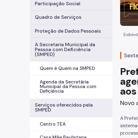
Participação Social
Quadro de Serviços
Proteção de Dados Pessoais
Exibind
A Secretaria Municipal da
Pessoa com Deficiência
(SMPED)
Sexta
Pre
Quem é Quem na SMPED
age
Agenda da Secretária
Municipal da Pessoa com
aos
Deficiência
Novo a
Serviços oferecidos pela
SMPED
A Prefe
Centro TEA
sistema
process
Casa Mãe Paulistana