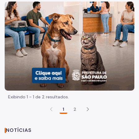
Acesso à Informação
Imagem de um cachorro caramelo e uma gata rajada, olha
Participação Social
Quadro de Serviços
Proteção de Dados Pessoais
Agenda do Secretário
A Secretaria
Equipe
Legislação Municipal
Exibindo 1 - 1 de 2 resultados.
Planejamento e Eficiência
1
2
Programa de Metas
Orçamento
NOTÍCIAS
ObservaSampa