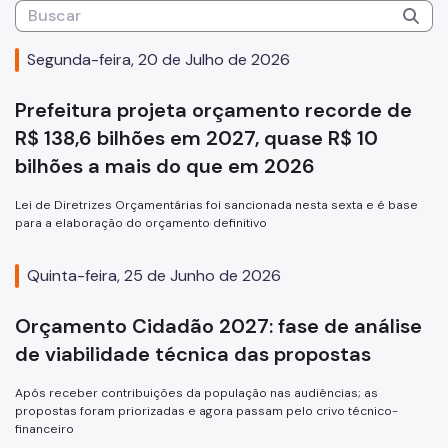
Comissão de Avaliação de Políticas Públicas
Segunda-feira, 20 de Julho de 2026
Comitê Gestor do Contrato de Concessão da Sabesp
Prefeitura projeta orçamento recorde de
Notícias
R$ 138,6 bilhões em 2027, quase R$ 10
bilhões a mais do que em 2026
Lei de Diretrizes Orçamentárias foi sancionada nesta sexta e é base
para a elaboração do orçamento definitivo
Quinta-feira, 25 de Junho de 2026
Orçamento Cidadão 2027: fase de análise
de viabilidade técnica das propostas
Após receber contribuições da população nas audiências; as
propostas foram priorizadas e agora passam pelo crivo técnico-
financeiro