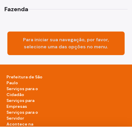
Fazenda
Para iniciar sua navegação, por favor,
selecione uma das opções no menu.
Prefeitura de São
Paulo
Serviços para o
Cidadão
Serviços para
Empresas
Serviços para o
Servidor
Acontece na
cidade