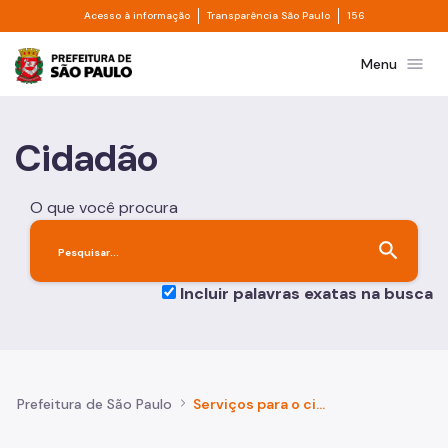
Divisor de acesso à informação
Divisor de transpa
Pular para o Conteúdo principal
Acesso à informação
Transparência São Paulo
156
Prefeitura de São Paulo
menu
Menu
Cidadão
O que você procura
search
Incluir palavras exatas na busca
Prefeitura de São Paulo
Serviços para o cidadão