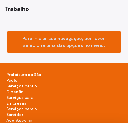
Trabalho
Para iniciar sua navegação, por favor,
selecione uma das opções no menu.
Prefeitura de São
Paulo
Serviços para o
Cidadão
Serviços para
Empresas
Serviços para o
Servidor
Acontece na
cidade