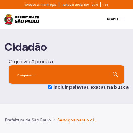
Divisor de acesso à informação
Divisor de transpa
Pular para o Conteúdo principal
Acesso à informação
Transparência São Paulo
156
Prefeitura de São Paulo
menu
Menu
Cidadão
O que você procura
search
Incluir palavras exatas na busca
Prefeitura de São Paulo
Serviços para o cidadão