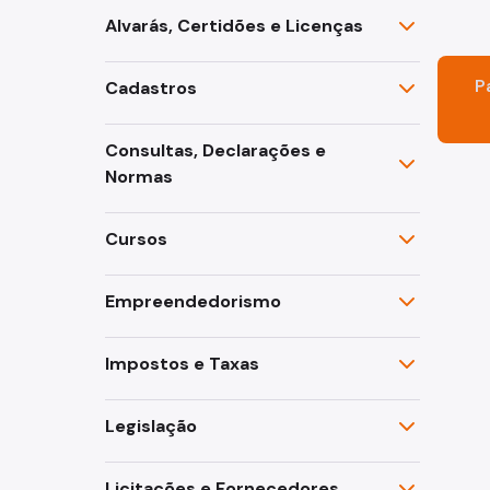
Fazenda
Alvarás, Certidões e Licenças
Funerários e Cemiteriais
P
Cadastros
Mobilidade Urbana e Transport
Consultas, Declarações e
Normas
Rua e Bairro
Cursos
Saúde e Bem-estar
Segurança
Empreendedorismo
Trabalho
Impostos e Taxas
Legislação
Licitações e Fornecedores