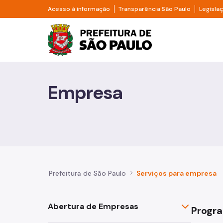
Pular para o Conteúdo principal
Divisor de acesso à informação
Divisor d
Acesso à informação
Transparência São Paulo
Legisla
Prefeitura de São Pa
Cidadão
Empresa
Animais
Casa e Moradia
Cultura e Economia Criativa
Educação
Prefeitura de São Paulo
Serviços para empresa
Esportes e Lazer
Abertura de Empresas
Progra
Família e Assistência Social