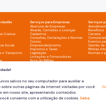
Cidadão
Serviços para Empresas
Serviços p
sktop)
Abertura de Empresas
Atendimen
Alvarás, Certidões e Licenças
Benefícios
overno (Rodapé - Desktop)
a Criativa
Cadastros
Carreira
Consultas, Declarações e Normas
Comunicad
Cursos
Eventos pa
cia Social
Empreendedorismo
Gestão de
Impostos e Taxas
Minhas inf
a e Transporte
Legislação
Normas e 
Licitações e Fornecedores
ar
Nota do Milhão
Oportunidades
Programas e Benefícios
cidade!
quivos salvos no seu computador para auxiliar a
 sobre outras páginas da internet visitadas por você
Co
ão em nosso site, apresentando conteúdos
, você consente com a utilização de cookies.
Saiba
 sua Solicitação
© COPYRIGHT 2023, Prefeitur