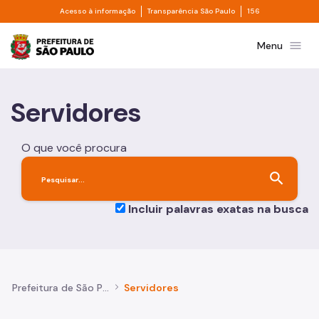
Divisor de acesso à informação
Divisor de transpa
Pular para o Conteúdo principal
Acesso à informação
Transparência São Paulo
156
Prefeitura de São Paulo
menu
Menu
Servidores
O que você procura
search
Incluir palavras exatas na busca
Prefeitura de São Paulo
Servidores