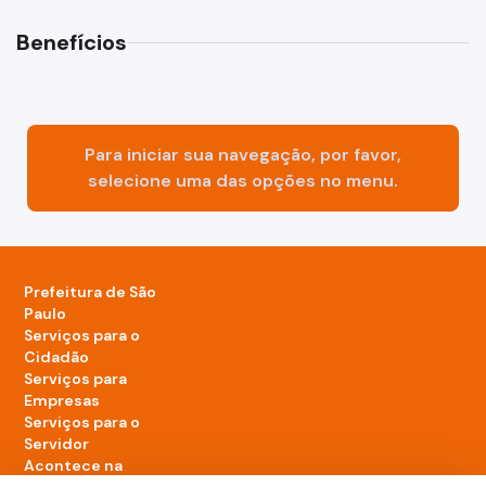
Benefícios
Para iniciar sua navegação, por favor,
selecione uma das opções no menu.
Prefeitura de São
Paulo
Serviços para o
Cidadão
Serviços para
Empresas
Serviços para o
Servidor
Acontece na