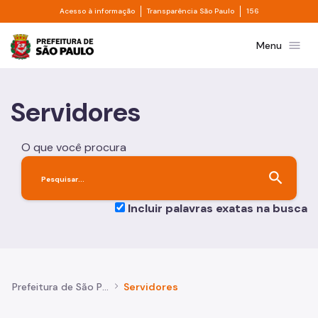
Divisor de acesso à informação
Divisor de transpa
Pular para o Conteúdo principal
Acesso à informação
Transparência São Paulo
156
Prefeitura de São Paulo
menu
Menu
Servidores
O que você procura
search
Incluir palavras exatas na busca
Prefeitura de São Paulo
Servidores