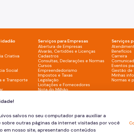
Cidadão
Serviços para Empresas
Serviços p
sktop)
Abertura de Empresas
Atendimen
Alvarás, Certidões e Licenças
Benefícios
overno (Rodapé - Desktop)
a Criativa
Cadastros
Carreira
Consultas, Declarações e Normas
Comunicad
Cursos
Eventos pa
cia Social
Empreendedorismo
Gestão de
Impostos e Taxas
Minhas inf
a e Transporte
Legislação
Normas e 
Licitações e Fornecedores
ar
Nota do Milhão
Oportunidades
Programas e Benefícios
cidade!
quivos salvos no seu computador para auxiliar a
 sobre outras páginas da internet visitadas por você
Co
ão em nosso site, apresentando conteúdos