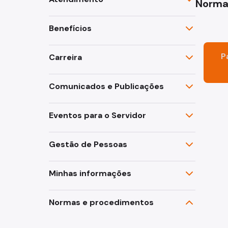
Norma
Fazenda
Benefícios
Funerários e Cemiteriais
P
Carreira
Mobilidade Urbana e Transport
Comunicados e Publicações
Rua e Bairro
Saúde e Bem-estar
Eventos para o Servidor
Segurança
Gestão de Pessoas
Trabalho
Minhas informações
Normas e procedimentos