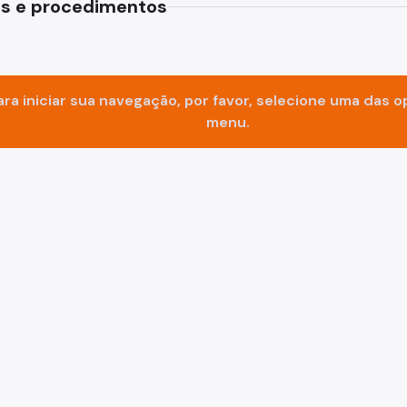
s e procedimentos
Impostos e Taxas
Legislação
ara iniciar sua navegação, por favor, selecione uma das 
e
Licitações e Fornecedores
menu.
Nota do Milhão
Oportunidades
Programas e Benefícios