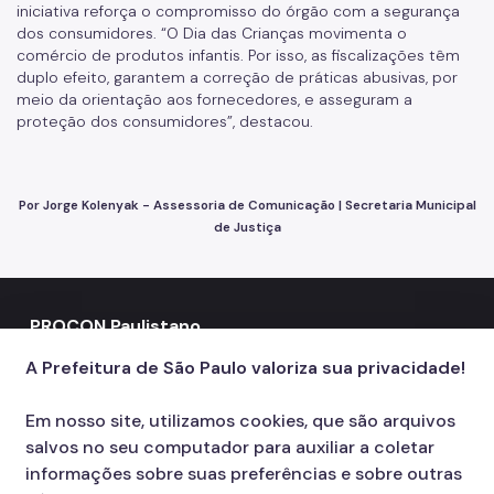
iniciativa reforça o compromisso do órgão com a segurança
dos consumidores. “O Dia das Crianças movimenta o
comércio de produtos infantis. Por isso, as fiscalizações têm
duplo efeito, garantem a correção de práticas abusivas, por
meio da orientação aos fornecedores, e asseguram a
proteção dos consumidores”, destacou.
Por Jorge Kolenyak - Assessoria de Comunicação | Secretaria Municipal
de Justiça
PROCON Paulistano
Contatos
A Prefeitura de São Paulo valoriza sua privacidade!
156
call
Em nosso site, utilizamos cookies, que são arquivos
Redes Sociais
salvos no seu computador para auxiliar a coletar
Icone do YouTube
Icone do X
Icone do Instagram
Icone do Facebook
informações sobre suas preferências e sobre outras