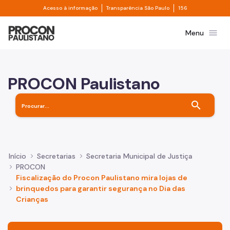
Divisor de acesso à informação
Divisor de transpa
Pular para o Conteúdo principal
Acesso à informação
Transparência São Paulo
156
Prefeitura de São Paulo
menu
Menu
PROCON Paulistano
search
Início
Secretarias
Secretaria Municipal de Justiça
PROCON
Fiscalização do Procon Paulistano mira lojas de
brinquedos para garantir segurança no Dia das
Crianças