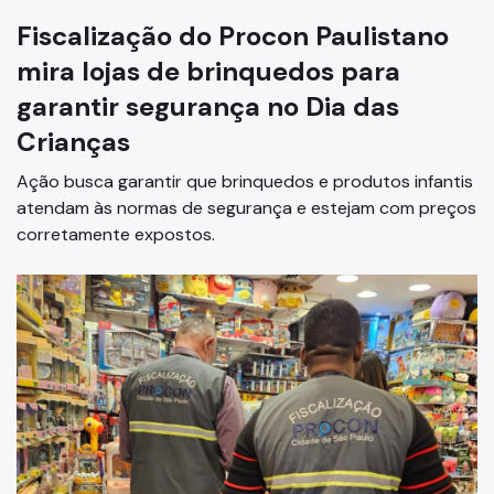
Informe-se
Fiscalização do Procon Paulistano
mira lojas de brinquedos para
FAQ - Perguntas Frequentes
garantir segurança no Dia das
Portal Defesa do Consumidor
Crianças
Legislações
Ação busca garantir que brinquedos e produtos infantis
atendam às normas de segurança e estejam com preços
corretamente expostos.