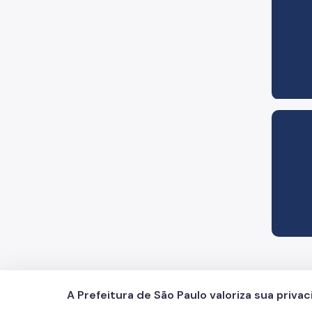
A Prefeitura de São Paulo valoriza sua priva
PROCON Paulistano
Contatos
Redes Sociai