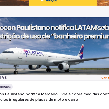
arrow_back_ios
IAS
Ver 
8/2026
on Paulistano notifica Mercado Livre e cobra medidas cont
cios irregulares de placas de moto e carro