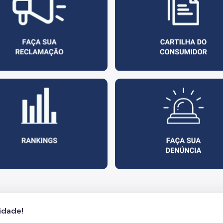
cidade!
s