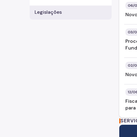
06/0
Legislações
Novo
03/0
Proc
Fund
02/0
Novo
12/0
Fisc
para
SERV