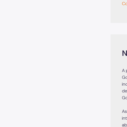
Co
N
A 
Go
in
de
Go
As
in
ab