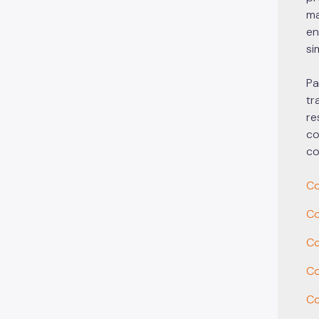
ma
en
si
Pa
tr
re
co
co
Co
Co
Co
Co
Co