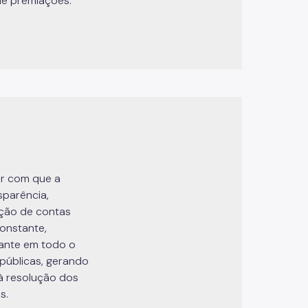
de premiações.
er com que a
sparência,
ação de contas
onstante,
vante em todo o
s públicas, gerando
 à resolução dos
s.