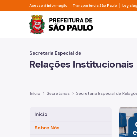
Pular para o Conteúdo principal
Divisor de acesso à informação
Divisor d
Acesso à informação
Transparência São Paulo
Legisla
Prefeitura de São Pa
Secretaria Especial de
Relações Institucionais
Início
Secretarias
Secretaria Especial de Relaçõe
Imagem 
Início
Sobre Nós