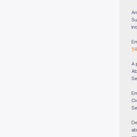
An
Su
In
Em
58
A 
Ab
Se
Em
Ci
Se
De
ab