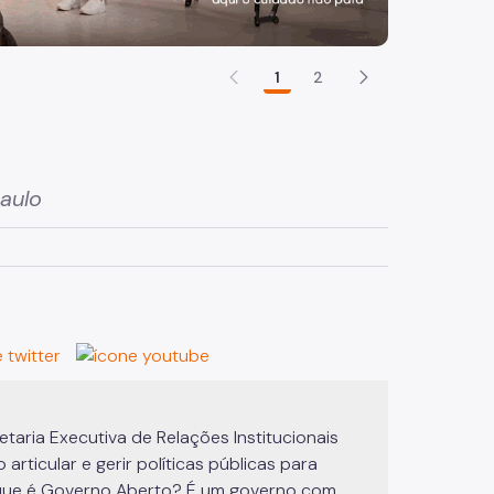
1
2
aulo
aria Executiva de Relações Institucionais
articular e gerir políticas públicas para
o que é Governo Aberto? É um governo com