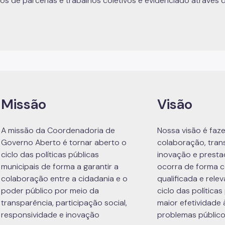
os de parcerias e trabalhos coletivos e evidenciado através 
Missão
Visão
A missão da Coordenadoria de
Nossa visão é faz
Governo Aberto é tornar aberto o
colaboração, tran
ciclo das políticas públicas
inovação e prest
municipais de forma a garantir a
ocorra de forma c
colaboração entre a cidadania e o
qualificada e rele
poder público por meio da
ciclo das política
transparência, participação social,
maior efetividade
responsividade e inovação
problemas público