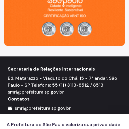
Secretaria de Relações Internacionais
Ed. Matarazzo - Viaduto do Chá, 15 - 7° andar, São
Paulo - SP Telefone: 55 (11) 3113-8512 / 8513
smri@prefeitura.sp.gov.br
Contatos
smri@prefeitura.sp.gov.br
mail
156
call
A Prefeitura de São Paulo valoriza sua privacidade!