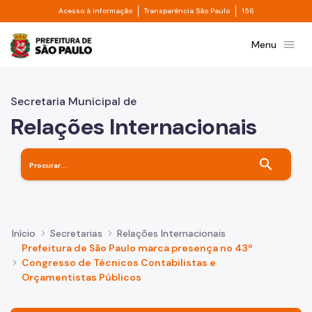
Divisor de acesso à informação
Divisor de transpa
Pular para o Conteúdo principal
Acesso à informação
Transparência São Paulo
156
Prefeitura de São Paulo
menu
Menu
Secretaria Municipal de
Relações Internacionais
search
Início
Secretarias
Relações Internacionais
Prefeitura de São Paulo marca presença no 43º
Congresso de Técnicos Contabilistas e
Orçamentistas Públicos