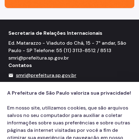
Secretaria de Relações Internacionais
Ed. Matarazzo - Viaduto do Chá, 15 - 7° andar, São
Paulo - SP Telefone: 55 (11) 3113-8512 / 8513
smri@prefeitura.sp.gov.br
Contatos
smri@prefeitura.sp.gov.br
mail
156
call
A Prefeitura de São Paulo valoriza sua privacidade!
Em nosso site, utilizamos cookies, que são arquivos
salvos no seu computador para auxiliar a coletar
informações sobre suas preferências e sobre outras
páginas da internet visitadas por você a fim de
otimizar sua experiência de navegação em nosso