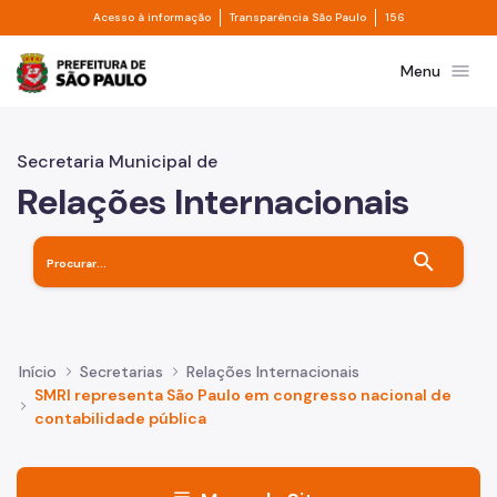
Divisor de acesso à informação
Divisor de transpa
Pular para o Conteúdo principal
Acesso à informação
Transparência São Paulo
156
Prefeitura de São Paulo
menu
Menu
Secretaria Municipal de
Relações Internacionais
search
Início
Secretarias
Relações Internacionais
SMRI representa São Paulo em congresso nacional de
contabilidade pública