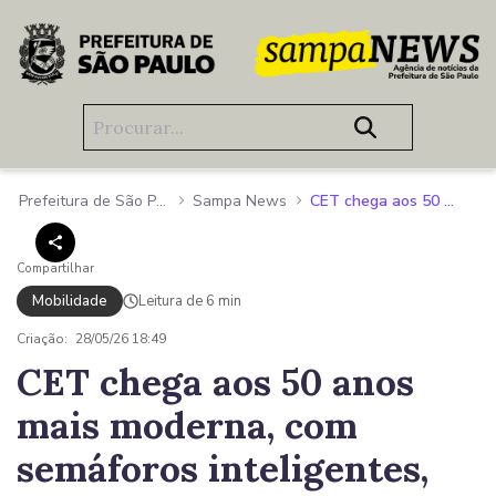
Pular para o Conteúdo principal
Prefeitura de São Paulo
Sampa News
CET chega aos 50 anos mais moderna, com semáforos inteligentes, ampliação da Faixa Azul e reforço na segurança viária
Compartilhar
Mobilidade
Leitura de 6 min
Criação:
28/05/26 18:49
CET chega aos 50 anos
mais moderna, com
semáforos inteligentes,