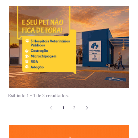
Imag
Exibindo 1 - 1 de 2 resultados.
1
2
São 