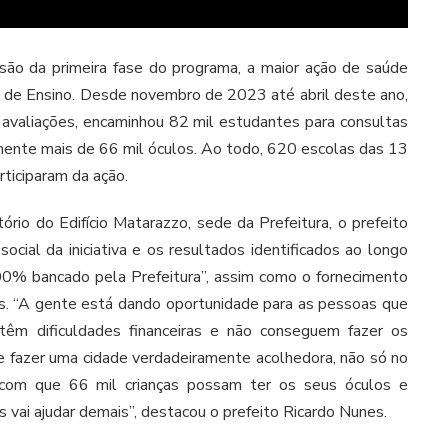
são da primeira fase do programa, a maior ação de saúde
al de Ensino. Desde novembro de 2023 até abril deste ano,
il avaliações, encaminhou 82 mil estudantes para consultas
mente mais de 66 mil óculos. Ao todo, 620 escolas das 13
rticiparam da ação.
ório do Edifício Matarazzo, sede da Prefeitura, o prefeito
cial da iniciativa e os resultados identificados ao longo
100% bancado pela Prefeitura”, assim como o fornecimento
ias. “A gente está dando oportunidade para as pessoas que
êm dificuldades financeiras e não conseguem fazer os
 fazer uma cidade verdadeiramente acolhedora, não só no
r com que 66 mil crianças possam ter os seus óculos e
vai ajudar demais”, destacou o prefeito Ricardo Nunes.