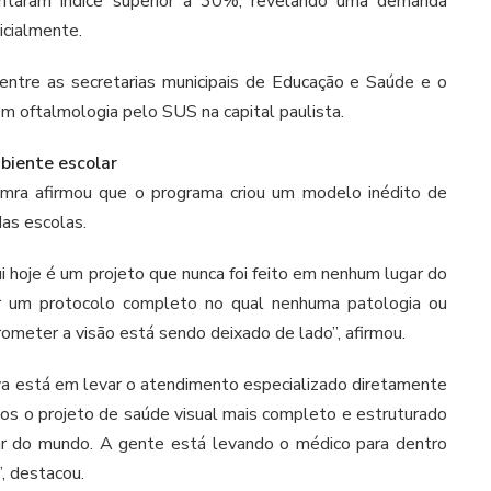
ontaram índice superior a 30%, revelando uma demanda
icialmente.
a entre as secretarias municipais de Educação e Saúde e o
em oftalmologia pelo SUS na capital paulista.
biente escolar
jamra afirmou que o programa criou um modelo inédito de
as escolas.
 hoje é um projeto que nunca foi feito em nenhum lugar do
 um protocolo completo no qual nenhuma patologia ou
meter a visão está sendo deixado de lado”, afirmou.
tiva está em levar o atendimento especializado diretamente
mos o projeto de saúde visual mais completo e estruturado
ar do mundo. A gente está levando o médico para dentro
”, destacou.