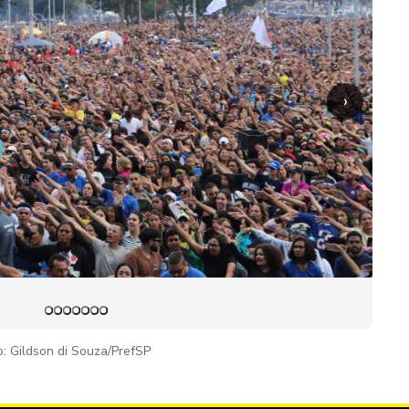
›
o: Gildson di Souza/PrefSP