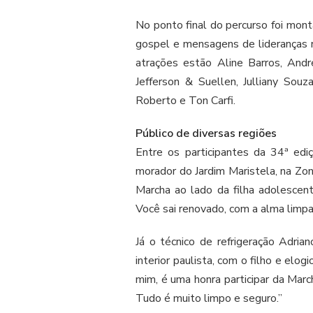
No ponto final do percurso foi mon
gospel e mensagens de lideranças r
atrações estão Aline Barros, André
Jefferson & Suellen, Julliany Souz
Roberto e Ton Carfi.
Público de diversas regiões
Entre os participantes da 34ª ed
morador do Jardim Maristela, na Zona
Marcha ao lado da filha adolescen
Você sai renovado, com a alma limpa
Já o técnico de refrigeração Adria
interior paulista, com o filho e elo
mim, é uma honra participar da Marc
Tudo é muito limpo e seguro.”