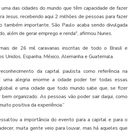
er uma das cidades do mundo que têm capacidade de fazer
a Jesus, recebendo aqui 2 milhões de pessoas para fazer
o também importante, São Paulo acaba sendo divulgada
do, além de gerar emprego e renda", afirmou Nunes.
ais de 26 mil caravanas inscritas de todo o Brasil e
os Unidos, Espanha, México, Alemanha e Guatemala.
econhecimento da capital paulista como referência na
“É uma alegria enorme a cidade poder ter todas essas
e global e uma cidade que todo mundo sabe que, se fizer
ser bem organizado. As pessoas vão poder sair daqui, como
uito positiva da experiência.”
essaltou a importância do evento para a capital e para o
adecer, muita gente veio para louvar, mas há aqueles que