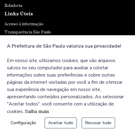
Zeladoria
Links Úteis
Acesso à informação
Transparência São Paulo
Legislação
A Prefeitura de São Paulo valoriza sua privacidade!
Ouvidoria
SP 156
Em nosso site, utilizamos cookies, que são arquivos
Diário Oficial
salvos no seu computador para auxiliar a coletar
informações sobre suas preferências e sobre outras
páginas da internet visitadas por você a fim de otimizar
Redes Sociais
sua experiência de navegação em nosso site,
apresentando conteúdos personalizados. Ao selecionar
"Aceitar todos", você consente com a utilização de
cookies.
Saiba mais
© COPYRIGHT 2025, Prefeitura Municipal de São Paulo,
Configuração
Aceitar tudo
Recusar tudo
Viaduto do Chá, 15 - Centro - CEP: 01002-020