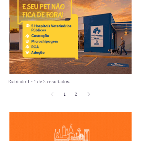
Exibindo 1 - 1 de 2 resultados.
1
2
São 