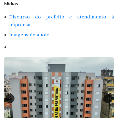
Mídias
Discurso do prefeito e atendimento à
imprensa
Imagens de apoio
‹
›