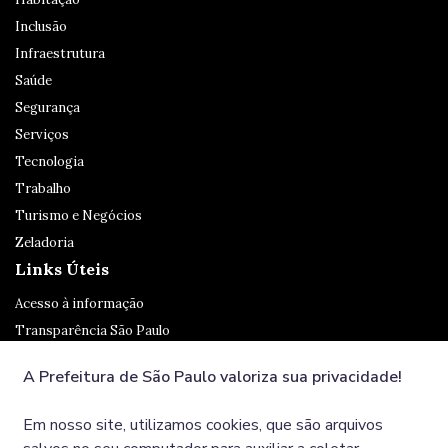
Inclusão
Infraestrutura
Saúde
Segurança
Serviços
Tecnologia
Trabalho
Turismo e Negócios
Zeladoria
Links Úteis
Acesso à informação
Transparência São Paulo
Legislação
A Prefeitura de São Paulo valoriza sua privacidade!
Ouvidoria
SP 156
Em nosso site, utilizamos cookies, que são arquivos
Diário Oficial