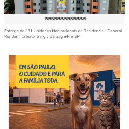
Entrega de 131 Unidades Habitacionais do Residencial “General
Rondon”, Crédito: Sergio Barzaghi/PrefSP
Imag