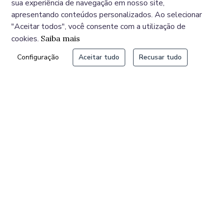
sua experiência de navegação em nosso site,
apresentando conteúdos personalizados. Ao selecionar
São 
"Aceitar todos", você consente com a utilização de
cookies.
Saiba mais
Configuração
Aceitar tudo
Recusar tudo
NOTÍCIAS MAIS LIDAS
Aberta consulta pública para contratação da Nova
Paraisópolis; veja projeção
Abertas as inscrições para a eleição do Conselho Gestor da