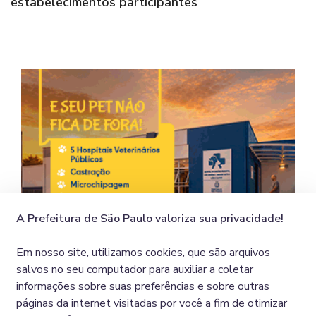
estabelecimentos participantes
Imag
A Prefeitura de São Paulo valoriza sua privacidade!
Em nosso site, utilizamos cookies, que são arquivos
salvos no seu computador para auxiliar a coletar
Exibindo 1 - 1 de 2 resultados.
informações sobre suas preferências e sobre outras
páginas da internet visitadas por você a fim de otimizar
1
2