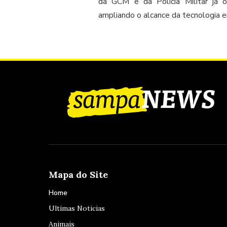
da GCM e da Polícia Militar já 
ampliando o alcance da tecnologia em
Mapa do Site
Home
Ultimas Noticias
Animais