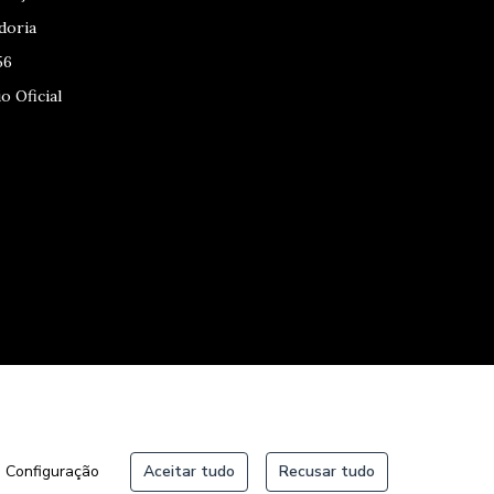
doria
56
o Oficial
Configuração
Aceitar tudo
Recusar tudo