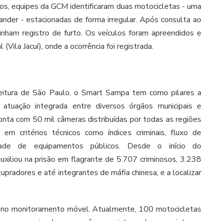
los, equipes da GCM identificaram duas motocicletas - uma
der - estacionadas de forma irregular. Após consulta ao
nham registro de furto. Os veículos foram apreendidos e
(Vila Jacuí), onde a ocorrência foi registrada.
itura de São Paulo, o Smart Sampa tem como pilares a
 atuação integrada entre diversos órgãos municipais e
onta com 50 mil câmeras distribuídas por todas as regiões
em critérios técnicos como índices criminais, fluxo de
ade de equipamentos públicos. Desde o início do
xiliou na prisão em flagrante de 5.707 criminosos, 3.238
tupradores e até integrantes de máfia chinesa, e a localizar
no monitoramento móvel. Atualmente, 100 motocicletas