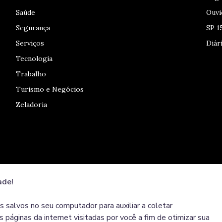
Saúde
Ouvi
Segurança
SP 1
Serviços
Diári
Tecnologia
Trabalho
Turismo e Negócios
Zeladoria
ade!
s salvos no seu computador para auxiliar a coletar
 páginas da internet visitadas por você a fim de otimizar sua