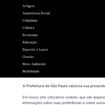
Artigos
Assistência Social
Cidadania
Cultura
Economia
Educação
Esporte e Lazer
Gestão
Meio Ambiente
Mobilidade
A Prefeitura de São Paulo valoriza sua privacid
Redes Sociais
Em nosso site, utilizamos cookies, que são arquivo
informações sobre suas preferências e sobre outras