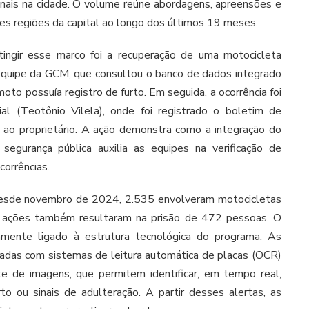
onais na cidade. O volume reúne abordagens, apreensões e
es regiões da capital ao longo dos últimos 19 meses.
ingir esse marco foi a recuperação de uma motocicleta
a equipe da GCM, que consultou o banco de dados integrado
to possuía registro de furto. Em seguida, a ocorrência foi
ial (Teotônio Vilela), onde foi registrado o boletim de
do ao proprietário. A ação demonstra como a integração do
gurança pública auxilia as equipes na verificação de
orrências.
 desde novembro de 2024, 2.535 envolveram motocicletas
 ações também resultaram na prisão de 472 pessoas. O
amente ligado à estrutura tecnológica do programa. As
das com sistemas de leitura automática de placas (OCR)
te de imagens, que permitem identificar, em tempo real,
rto ou sinais de adulteração. A partir desses alertas, as