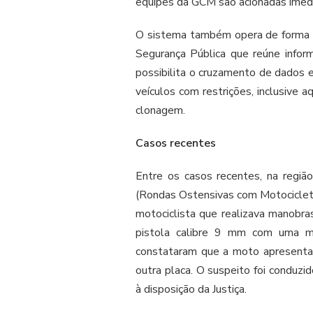
equipes da GCM são acionadas imedi
O sistema também opera de forma in
Segurança Pública que reúne infor
possibilita o cruzamento de dados 
veículos com restrições, inclusive 
clonagem.
Casos recentes
Entre os casos recentes, na regi
(Rondas Ostensivas com Motociclet
motociclista que realizava manobra
pistola calibre 9 mm com uma m
constataram que a moto apresentav
outra placa. O suspeito foi conduzi
à disposição da Justiça.