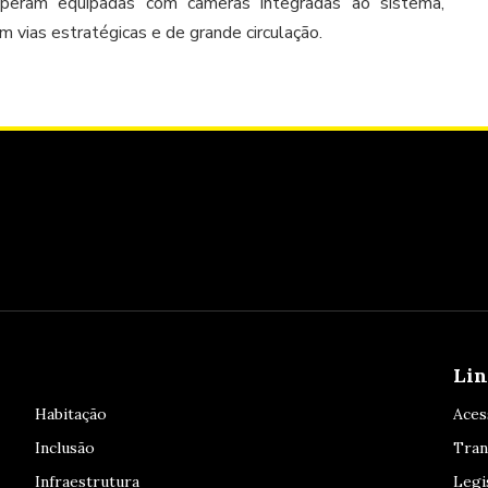
operam equipadas com câmeras integradas ao sistema,
 vias estratégicas e de grande circulação.
Lin
Habitação
Aces
Inclusão
Tran
Infraestrutura
Legi