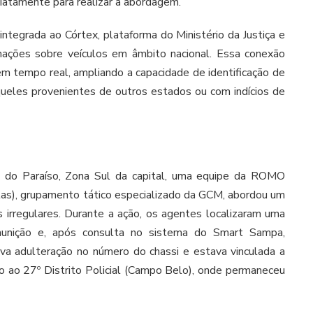
atamente para realizar a abordagem.
tegrada ao Córtex, plataforma do Ministério da Justiça e
mações sobre veículos em âmbito nacional. Essa conexão
em tempo real, ampliando a capacidade de identificação de
aqueles provenientes de outros estados ou com indícios de
ão do Paraíso, Zona Sul da capital, uma equipe da ROMO
as), grupamento tático especializado da GCM, abordou um
s irregulares. Durante a ação, os agentes localizaram uma
unição e, após consulta no sistema do Smart Sampa,
a adulteração no número do chassi e estava vinculada a
do ao 27º Distrito Policial (Campo Belo), onde permaneceu