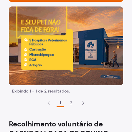
Acesso à Informação
Imagem de um cachorro caramelo e uma gata rajada, ol
Participação Social
Quadro de Serviços
Busca Territórios – UVIS
Conheça a DVPSIS
Alimentos
Manual de Boas Práticas
Alerta - Recolhimento de Alimentos
Exibindo 1 - 1 de 2 resultados.
Serviços
1
2
Receituário de Controle Especial
Recolhimento voluntário de
Produtos