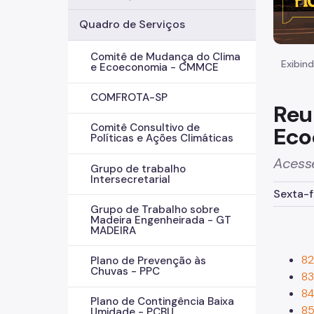
Quadro de Serviços
Comitê de Mudança do Clima
Exibind
e Ecoeconomia - CMMCE
COMFROTA-SP
Reu
Comitê Consultivo de
Eco
Políticas e Ações Climáticas
Acesse
Grupo de trabalho
Intersecretarial
Sexta-fe
Grupo de Trabalho sobre
Madeira Engenheirada - GT
MADEIRA
82
Plano de Prevenção às
Chuvas - PPC
83
84
Plano de Contingência Baixa
85
Umidade - PCBU