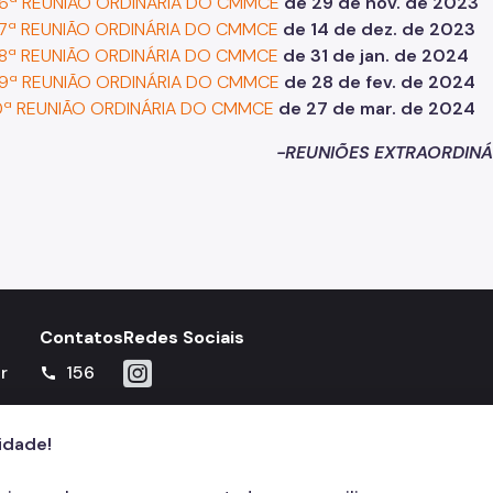
6ª REUNIÃO ORDINÁRIA DO CMMCE
de 29 de nov. de 2023
7ª REUNIÃO ORDINÁRIA DO CMMCE
de 14 de dez. de 2023
8ª REUNIÃO ORDINÁRIA DO CMMCE
de 31 de jan. de 2024
9ª REUNIÃO ORDINÁRIA DO CMMCE
de 28 de fev. de 2024
0ª REUNIÃO ORDINÁRIA DO CMMCE
de 27 de mar. de 2024
-REUNIÕES EXTRAORDINÁ
Contatos
Redes Sociais
Icone do Instagram
r
156
call
cidade!