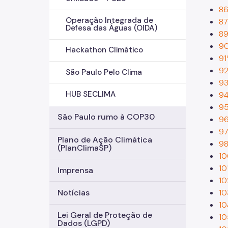
86
Operação Integrada de
87
Defesa das Águas (OIDA)
89
90
Hackathon Climático
91
92
São Paulo Pelo Clima
93
HUB SECLIMA
94
95
São Paulo rumo à COP30
96
97
Plano de Ação Climática
98
(PlanClimaSP)
10
10
Imprensa
10
10
Notícias
10
Lei Geral de Proteção de
10
Dados (LGPD)