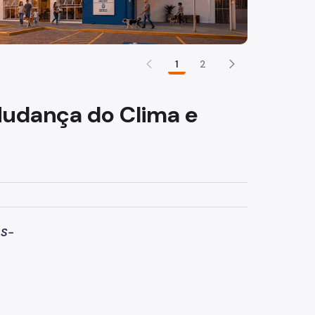
1
2
Mudança do Clima e
AS-