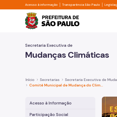
Pular para o Conteúdo principal
Divisor de acesso à informação
Divisor d
Acesso à informação
Transparência São Paulo
Legisla
Prefeitura de São Pa
Secretaria Executiva de
Mudanças Climáticas
Início
Secretarias
Secretaria Executiva de Muda
Comitê Municipal de Mudança do Clima e Ecoeconomia
Imagem 
Acesso à Informação
Participação Social