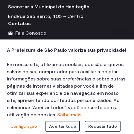
Secretaria Municipal de Habitação
EndRua São Bento, 405 – Centro
Contatos
Fale Conosco
mail
Telefone: 3322-4500
call
A Prefeitura de São Paulo valoriza sua privacidade!
Em nosso site, utilizamos cookies, que são arquivos
salvos no seu computador para auxiliar a coletar
informações sobre suas preferências e sobre outras
páginas da internet visitadas por você a fim de
otimizar sua experiência de navegação em nosso
site, apresentando conteúdos personalizados. Ao
selecionar "Aceitar todos", você consente com a
utilização de cookies.
Saiba mais
Configuração
Aceitar tudo
Recusar tudo
© COPYRIGHT 2026,
Prefeitura Municipal de São Paulo Viaduto do Cha,
15 - Centro - CEP: 01002-020