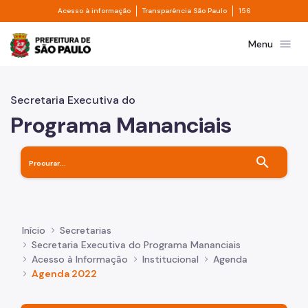
Divisor de acesso à informação
Divisor de transpa
Pular para o Conteúdo principal
Acesso à informação
Transparência São Paulo
156
Prefeitura de São Paulo
menu
Menu
Secretaria Executiva do
Programa Mananciais
search
Início
Secretarias
Secretaria Executiva do Programa Mananciais
Acesso à Informação
Institucional
Agenda
Agenda 2022