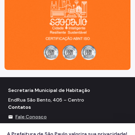
Secretaria Municipal de Habitação
EndRua São Bento, 405 – Centro
Contatos
Fale Conosco
mail
Telefone: 3322-4500
call
A Prefeitura de São Paulo valoriza sua privacidade!