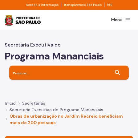
Divisor de acesso à informação
Divisor de transpa
Pular para o Conteúdo principal
Acesso à informação
Transparência São Paulo
156
Prefeitura de São Paulo
menu
Menu
Secretaria Executiva do
Programa Mananciais
search
Início
Secretarias
Secretaria Executiva do Programa Mananciais
Obras de urbanização no Jardim Recreio beneficiam
mais de 200 pessoas