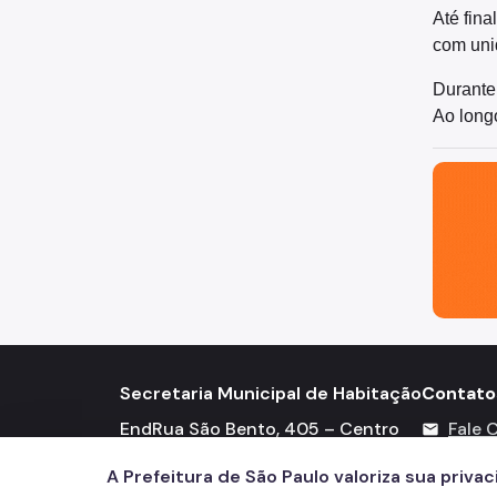
Até fina
com uni
Durante
Ao longo
São Paul
Secretaria Municipal de Habitação
Contato
EndRua São Bento, 405 – Centro
Fale 
mail
Tele
call
A Prefeitura de São Paulo valoriza sua priva