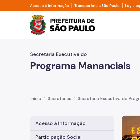
Pular para o Conteúdo principal
Divisor de acesso à informação
Divisor d
Acesso à informação
Transparência São Paulo
Legisla
Prefeitura de São Pa
Secretaria Executiva do
Programa Mananciais
Início
Secretarias
Secretaria Executiva do Prog
Imagem 
Acesso à Informação
Participação Social