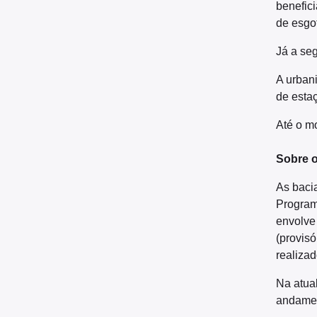
benefic
de esgot
Já a seg
A urban
de estaç
Até o m
Sobre 
As baci
Programa
envolve
(provisó
realiza
Na atua
andamen