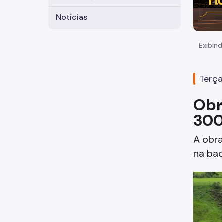
Notícias
Exibind
Terça
Obr
300
A obra
na bac