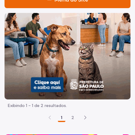
Sistema Municipal de Bibliotecas
Imagem de um cachorro caramelo e uma gata rajada, olha
Quem Somos
Quadro de Serviços - Portal SP156
Histórico
Notícias
Programação Biblioteca Viva
Programação Local
Acesse a BiblioSP Digital
Exibindo 1 - 1 de 2 resultados.
Procura online do acervo
1
2
Bibliotecas de Bairros