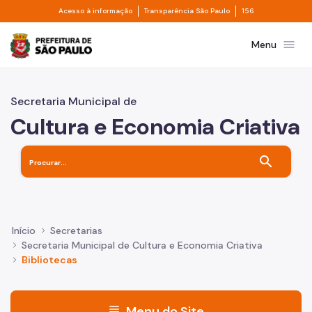
Divisor de acesso à informação
Divisor de transpa
Pular para o Conteúdo principal
Acesso à informação
Transparência São Paulo
156
Prefeitura de São Paulo
menu
Menu
Secretaria Municipal de
Cultura e Economia Criativa
search
Início
Secretarias
Secretaria Municipal de Cultura e Economia Criativa
Bibliotecas
menu
Menu do Site