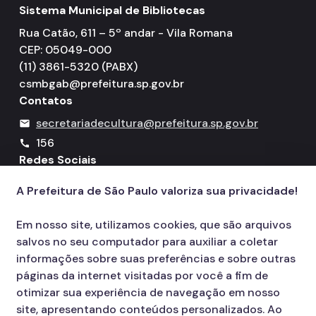
Sistema Municipal de Bibliotecas
Rua Catão, 611 – 5º andar - Vila Romana
CEP: 05049-000
(11) 3861-5320 (PABX)
csmbgab@prefeitura.sp.gov.br
Contatos
secretariadecultura@prefeitura.sp.gov.br
mail
156
call
Redes Sociais
A Prefeitura de São Paulo valoriza sua privacidade!
Icone do YouTube
Icone do X
Icone do Instagram
Icone do Facebook
Icone do Flickr
Em nosso site, utilizamos cookies, que são arquivos
salvos no seu computador para auxiliar a coletar
informações sobre suas preferências e sobre outras
páginas da internet visitadas por você a fim de
otimizar sua experiência de navegação em nosso
site, apresentando conteúdos personalizados. Ao